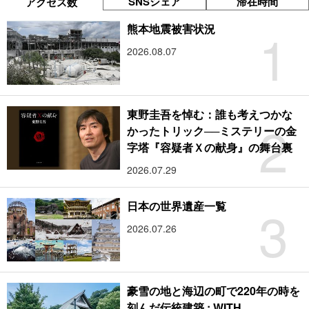
SNSシェア
滞在時間
アクセス数
1
熊本地震被害状況
2026.08.07
東野圭吾を悼む：誰も考えつかな
2
かったトリック──ミステリーの金
字塔『容疑者Ｘの献身』の舞台裏
2026.07.29
3
日本の世界遺産一覧
2026.07.26
豪雪の地と海辺の町で220年の時を
刻んだ伝統建築 : WITH