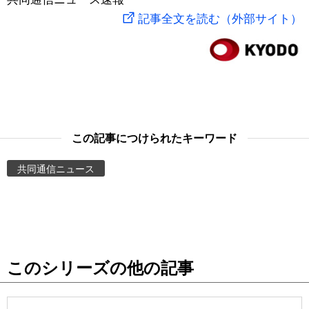
記事全文を読む（外部サイト）
スポーツ・東京2020
文化
動画/Live
科学・技術
Books
暮らし
Cinema
この記事につけられたキーワード
スポーツ・東京2020
Topics
共同通信ニュース
Images
People
東京
このシリーズの他の記事
お知らせ