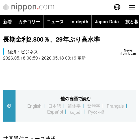
新着
カテゴリー
ニュース
In-depth
Japan Data
旅と暮
English
政治・外交
Topics
長期金利2.800％、29年ぶり高水準
简体字
News
経済・ビジネス
経済・ビジネス
Images
繁體字
from Japan
2026.05.18 08:59 / 2026.05.18 09:19
更新
カテゴリー
国際・海外
People
Français
政治・外交
ニュース
社会
東京
Español
経済・ビジネス
トップ
In-depth
他の言語で読む
文化
お知らせ
العربية
English
日本語
简体字
繁體字
Français
Español
العربية
Русский
国際
アーカイブ
Japan Data
科学・技術
Русский
社会
旅と暮らし
暮らし
共同通信ニュース速報