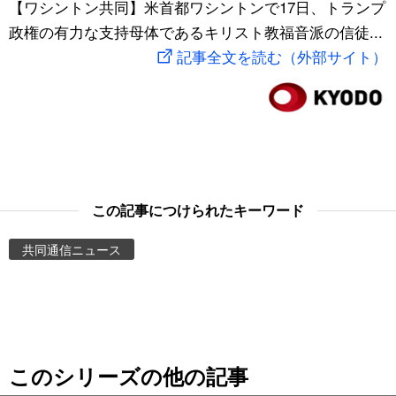
【ワシントン共同】米首都ワシントンで17日、トランプ
スポーツ・東京2020
文化
動画/Live
政権の有力な支持母体であるキリスト教福音派の信徒...
記事全文を読む（外部サイト）
科学・技術
Books
暮らし
Cinema
スポーツ・東京2020
Topics
この記事につけられたキーワード
Images
共同通信ニュース
People
東京
このシリーズの他の記事
お知らせ