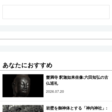
公式SNS
あなたにおすすめ
蟹満寺 釈迦如来坐像:六田知弘の古
仏巡礼
2026.07.20
岩壁を御神体とする「神内神社」: