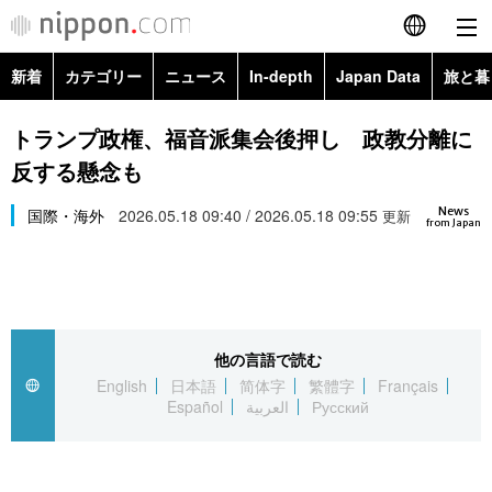
新着
カテゴリー
ニュース
In-depth
Japan Data
旅と暮
English
政治・外交
Topics
トランプ政権、福音派集会後押し 政教分離に
简体字
反する懸念も
経済・ビジネス
Images
繁體字
カテゴリー
News
国際・海外
2026.05.18 09:40 / 2026.05.18 09:55
更新
from Japan
国際・海外
People
Français
政治・外交
ニュース
社会
東京
Español
経済・ビジネス
トップ
In-depth
文化
お知らせ
العربية
他の言語で読む
English
日本語
简体字
繁體字
Français
国際
アーカイブ
Japan Data
科学・技術
Español
العربية
Русский
Русский
社会
旅と暮らし
暮らし