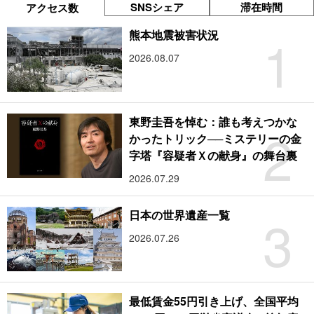
SNSシェア
滞在時間
アクセス数
1
熊本地震被害状況
2026.08.07
東野圭吾を悼む：誰も考えつかな
2
かったトリック──ミステリーの金
字塔『容疑者Ｘの献身』の舞台裏
2026.07.29
3
日本の世界遺産一覧
2026.07.26
最低賃金55円引き上げ、全国平均