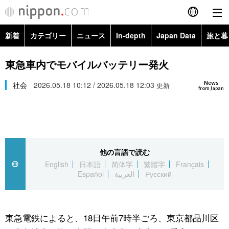
新着
カテゴリー
ニュース
In-depth
Japan Data
旅と暮
English
政治・外交
Topics
東急車内でモバイルバッテリー発火
简体字
News
経済・ビジネス
社会
2026.05.18 10:12 / 2026.05.18 12:03
Images
更新
繁體字
from Japan
カテゴリー
国際・海外
People
Français
政治・外交
ニュース
社会
東京
Español
他の言語で読む
経済・ビジネス
トップ
In-depth
文化
お知らせ
English
日本語
简体字
繁體字
Français
العربية
Español
العربية
Русский
国際
アーカイブ
Japan Data
科学・技術
Русский
社会
旅と暮らし
暮らし
東急電鉄によると、18日午前7時半ごろ、東京都品川区