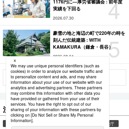
4
1176円に―厚労省審議会 : 前年度
実績を下回る
2026.07.30
豪雪の地と海辺の町で220年の時を
5
刻んだ伝統建築 : WITH
KAMAKURA（鎌倉・長谷）
2026.08.04
もっと見る
注目のキーワード
共同通信ニュース
気象・災害
災害
気象庁