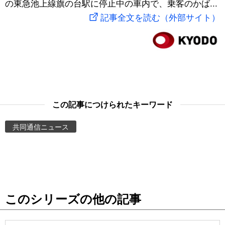
の東急池上線旗の台駅に停止中の車内で、乗客のかば...
スポーツ・東京2020
文化
動画/Live
記事全文を読む（外部サイト）
科学・技術
Books
暮らし
Cinema
スポーツ・東京2020
Topics
この記事につけられたキーワード
共同通信ニュース
Images
People
東京
このシリーズの他の記事
お知らせ