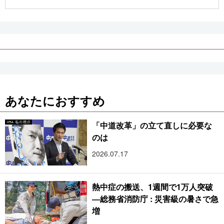
公式SNS
あなたにおすすめ
「中道改革」の立て直しに必要な
のは
2026.07.17
熱中症の搬送、1週間で1万人突破
―総務省消防庁 : 災害級の暑さで急
増