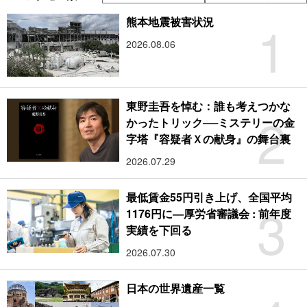
1
熊本地震被害状況
2026.08.06
東野圭吾を悼む：誰も考えつかな
2
かったトリック──ミステリーの金
字塔『容疑者Ｘの献身』の舞台裏
2026.07.29
最低賃金55円引き上げ、全国平均
3
1176円に―厚労省審議会 : 前年度
実績を下回る
2026.07.30
日本の世界遺産一覧