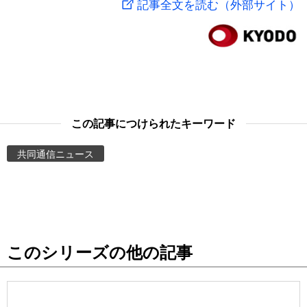
記事全文を読む（外部サイト）
スポーツ・東京2020
文化
動画/Live
科学・技術
Books
暮らし
Cinema
この記事につけられたキーワード
スポーツ・東京2020
Topics
共同通信ニュース
Images
People
このシリーズの他の記事
東京
お知らせ