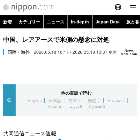
新着
カテゴリー
ニュース
In-depth
Japan Data
旅と暮
English
政治・外交
Topics
中国、レアアースで米側の懸念に対処
简体字
News
経済・ビジネス
国際・海外
2026.05.18 10:17 / 2026.05.18 10:37
Images
更新
繁體字
from Japan
カテゴリー
国際・海外
People
Français
政治・外交
ニュース
社会
東京
Español
他の言語で読む
経済・ビジネス
トップ
In-depth
文化
お知らせ
English
日本語
简体字
繁體字
Français
العربية
Español
العربية
Русский
国際
アーカイブ
Japan Data
科学・技術
Русский
社会
旅と暮らし
暮らし
共同通信ニュース速報