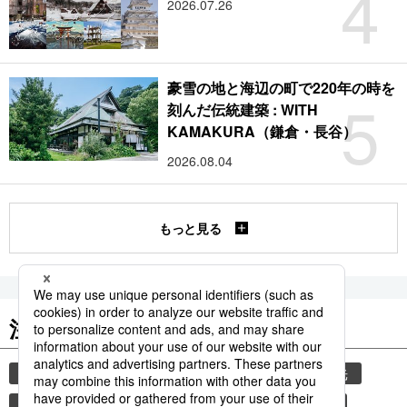
4
2026.07.26
豪雪の地と海辺の町で220年の時を
5
刻んだ伝統建築 : WITH
KAMAKURA（鎌倉・長谷）
2026.08.04
もっと見る
注目のキーワード
共同通信ニュース
気象・災害
災害
観光
気象庁
地震
津波
熊本
熊本地震