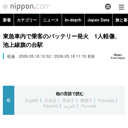
新着
カテゴリー
ニュース
In-depth
Japan Data
旅と暮
English
政治・外交
Topics
東急車内で乗客のバッテリー発火 1人軽傷、
简体字
池上線旗の台駅
経済・ビジネス
Images
繁體字
カテゴリー
News
社会
2026.05.18 10:32 / 2026.05.18 11:15
更新
from Japan
国際・海外
People
Français
政治・外交
ニュース
社会
東京
Español
経済・ビジネス
トップ
In-depth
文化
お知らせ
العربية
他の言語で読む
English
日本語
简体字
繁體字
Français
国際
アーカイブ
Japan Data
科学・技術
Español
العربية
Русский
Русский
社会
旅と暮らし
暮らし