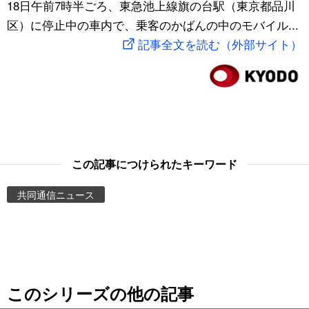
18日午前7時半ごろ、東急池上線旗の台駅（東京都品川
スポーツ・東京2020
文化
動画/Live
区）に停止中の車内で、乗客のかばんの中のモバイル...
記事全文を読む（外部サイト）
科学・技術
Books
暮らし
Cinema
スポーツ・東京2020
Topics
この記事につけられたキーワード
Images
共同通信ニュース
People
東京
このシリーズの他の記事
お知らせ