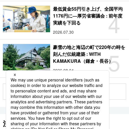
最低賃金55円引き上げ、全国平均
4
1176円に―厚労省審議会 : 前年度
実績を下回る
2026.07.30
豪雪の地と海辺の町で220年の時を
5
刻んだ伝統建築 : WITH
KAMAKURA（鎌倉・長谷）
2026.08.04
もっと見る
注目のキーワード