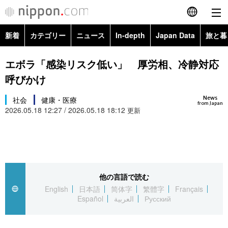
新着
カテゴリー
ニュース
In-depth
Japan Data
旅と暮
English
政治・外交
Topics
エボラ「感染リスク低い」 厚労相、冷静対応
简体字
呼びかけ
経済・ビジネス
Images
繁體字
カテゴリー
News
社会
健康・医療
from Japan
2026.05.18 12:27 / 2026.05.18 18:12
国際・海外
更新
People
Français
政治・外交
ニュース
社会
東京
Español
経済・ビジネス
トップ
In-depth
文化
お知らせ
العربية
他の言語で読む
国際
アーカイブ
Japan Data
科学・技術
English
日本語
简体字
繁體字
Français
Русский
Español
العربية
Русский
社会
旅と暮らし
暮らし