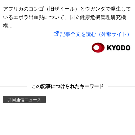
スポーツ・東京2020
アフリカのコンゴ（旧ザイール）とウガンダで発生して
文化
動画/Live
いるエボラ出血熱について、国立健康危機管理研究機
構...
科学・技術
Books
記事全文を読む（外部サイト）
暮らし
Cinema
スポーツ・東京2020
Topics
Images
この記事につけられたキーワード
People
共同通信ニュース
東京
お知らせ