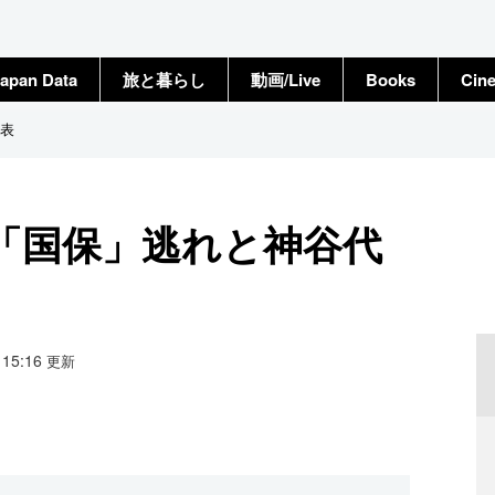
apan Data
旅と暮らし
動画/Live
Books
Cin
表
「国保」逃れと神谷代
8 15:16
更新