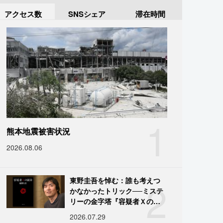
アクセス数
SNSシェア
滞在時間
1
熊本地震被害状況
2026.08.06
2
東野圭吾を悼む：誰も考えつ
かなかったトリック──ミステ
リーの金字塔『容疑者Ｘの献
身』の舞台裏
2026.07.29