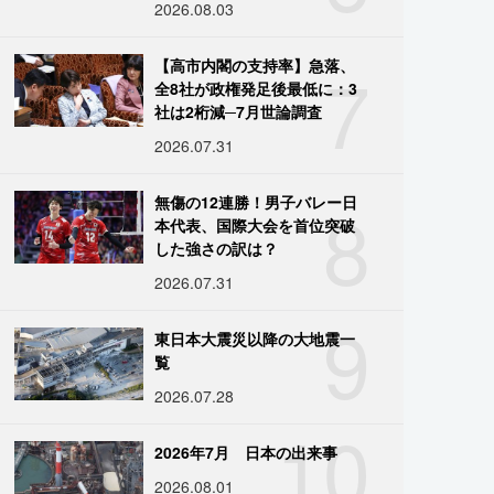
2026.08.03
7
【高市内閣の支持率】急落、
全8社が政権発足後最低に：3
社は2桁減─7月世論調査
2026.07.31
8
無傷の12連勝！男子バレー日
本代表、国際大会を首位突破
した強さの訳は？
2026.07.31
9
東日本大震災以降の大地震一
覧
2026.07.28
10
2026年7月 日本の出来事
2026.08.01