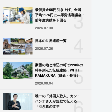
3
最低賃金55円引き上げ、全国
平均1176円に―厚労省審議会 :
前年度実績を下回る
2026.07.30
4
日本の世界遺産一覧
2026.07.26
5
豪雪の地と海辺の町で220年の
時を刻んだ伝統建築 : WITH
KAMAKURA（鎌倉・長谷）
2026.08.04
6
唯一の「外国人歌人」カン・
ハンナさんが短歌で伝える
「引き算の文学」