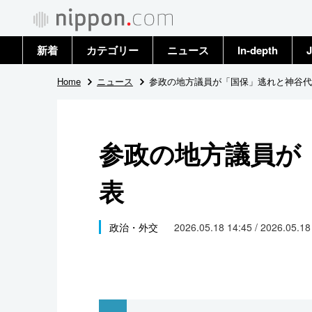
新着
カテゴリー
ニュース
In-depth
J
政治・外交
トップ
Home
ニュース
参政の地方議員が「国保」逃れと神谷代
経済・ビジネス
アーカイブ
参政の地方議員が
国際
表
社会
文化
政治・外交
2026.05.18 14:45 / 2026.05.1
科学・技術
暮らし