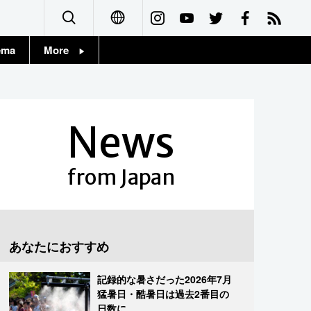
ema
More
English
Topics
简体字
Images
News
繁體字
People
Français
from Japan
東京
Español
お知らせ
العربية
あなたにおすすめ
Русский
記録的な暑さだった2026年7月
猛暑日・酷暑日は過去2番目の
日数に