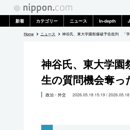
新着
カテゴリー
ニュース
In-depth
J
政治・外交
トップ
Home
ニュース
神谷氏、東大学園祭爆破予告批判 「学
経済・ビジネス
アーカイブ
神谷氏、東大学園
国際
生の質問機会奪っ
社会
文化
政治・外交
2026.05.18 15:19 / 2026.05.1
科学・技術
暮らし