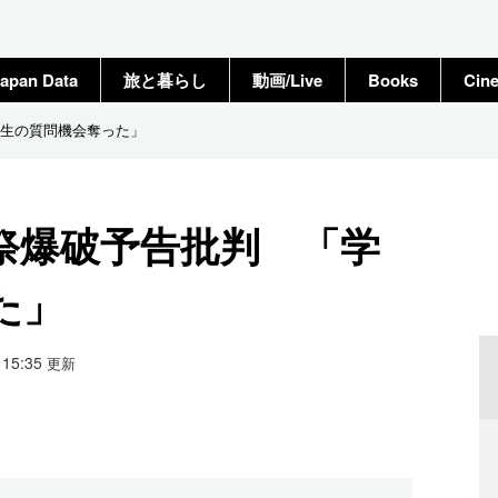
apan Data
旅と暮らし
動画/Live
Books
Cin
生の質問機会奪った」
祭爆破予告批判 「学
た」
8 15:35
更新