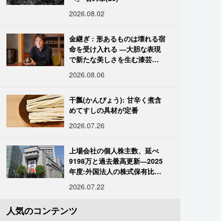
2026.08.02
金継ぎ : 形あるものは壊れる宿
命を受け入れる ―大胆な表現
で新たな美しさを生む漆芸修
復師・末崎広樹
2026.08.06
干瓢(かんぴょう): 甘辛く煮含
めてすしの具材が定番
2026.07.26
上場会社の個人株主数、延べ
9198万と過去最高更新―2025
年度:外国法人の株式保有比率
は34.7%に
2026.07.22
人気のコンテンツ