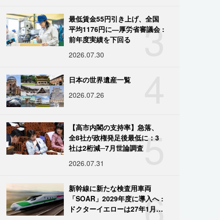
3
最低賃金55円引き上げ、全国
平均1176円に―厚労省審議会 :
前年度実績を下回る
2026.07.30
4
日本の世界遺産一覧
2026.07.26
5
【高市内閣の支持率】急落、
全8社が政権発足後最低に：3
社は2桁減─7月世論調査
2026.07.31
6
新幹線に新たな検査用車両
「SOAR」2029年度に導入へ :
ドクターイエローは27年1月に
引退