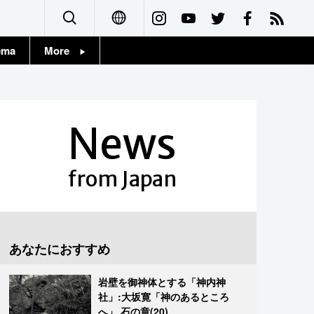
ema
More
English
Topics
简体字
Images
News
繁體字
People
Français
from Japan
東京
Español
お知らせ
العربية
あなたにおすすめ
Русский
岩壁を御神体とする「神内神
社」:大坂寛「神のあるところ
へ」 石の章(20)