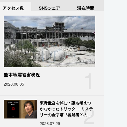
アクセス数
SNSシェア
滞在時間
1
熊本地震被害状況
2026.08.05
2
東野圭吾を悼む：誰も考えつ
かなかったトリック──ミステ
リーの金字塔『容疑者Ｘの献
身』の舞台裏
2026.07.29