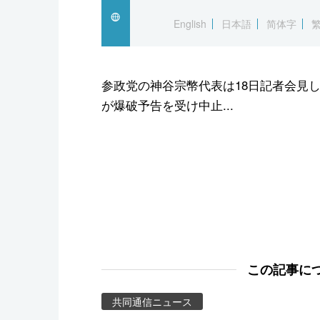
スポーツ・東京2020
English
日本語
简体字
参政党の神谷宗幣代表は18日記者会見
が爆破予告を受け中止...
この記事に
共同通信ニュース