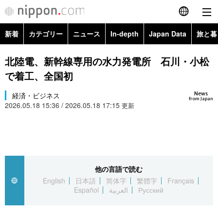
新着
カテゴリー
ニュース
In-depth
Japan Data
旅と暮
English
政治・外交
Topics
北陸電、新幹線専用の水力発電所 石川・小松
简体字
で着工、全国初
経済・ビジネス
Images
繁體字
カテゴリー
News
経済・ビジネス
from Japan
2026.05.18 15:36 / 2026.05.18 17:15
国際・海外
更新
People
Français
政治・外交
ニュース
社会
東京
Español
経済・ビジネス
トップ
In-depth
文化
お知らせ
العربية
他の言語で読む
国際
アーカイブ
Japan Data
科学・技術
English
日本語
简体字
繁體字
Français
Русский
Español
العربية
Русский
社会
旅と暮らし
暮らし