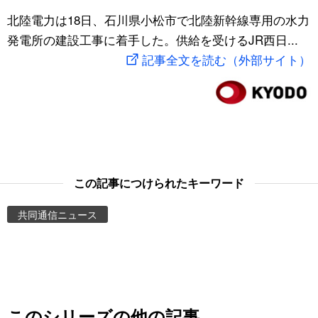
スポーツ・東京2020
北陸電力は18日、石川県小松市で北陸新幹線専用の水力
文化
動画/Live
発電所の建設工事に着手した。供給を受けるJR西日...
記事全文を読む（外部サイト）
科学・技術
Books
暮らし
Cinema
スポーツ・東京2020
Topics
Images
この記事につけられたキーワード
共同通信ニュース
People
東京
お知らせ
このシリーズの他の記事