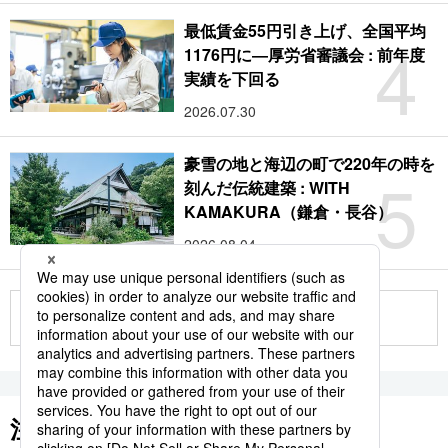
最低賃金55円引き上げ、全国平均
4
1176円に―厚労省審議会 : 前年度
実績を下回る
2026.07.30
豪雪の地と海辺の町で220年の時を
5
刻んだ伝統建築 : WITH
KAMAKURA（鎌倉・長谷）
2026.08.04
もっと見る
注目のキーワード