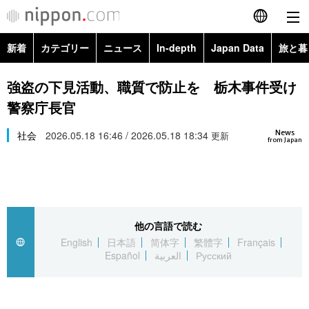
新着
カテゴリー
ニュース
In-depth
Japan Data
旅と暮
English
政治・外交
Topics
強盗の下見活動、職質で防止を 栃木事件受け
简体字
警察庁長官
経済・ビジネス
Images
繁體字
カテゴリー
News
社会
2026.05.18 16:46 / 2026.05.18 18:34
更新
from Japan
国際・海外
People
Français
政治・外交
ニュース
社会
東京
Español
経済・ビジネス
トップ
In-depth
文化
お知らせ
العربية
他の言語で読む
English
日本語
简体字
繁體字
Français
国際
アーカイブ
Japan Data
科学・技術
Español
العربية
Русский
Русский
社会
旅と暮らし
暮らし