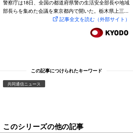
警察庁は18日、全国の都道府県警の生活安全部長や地域
スポーツ・東京2020
文化
動画/Live
部長らを集めた会議を東京都内で開いた。栃木県上三...
記事全文を読む（外部サイト）
科学・技術
Books
暮らし
Cinema
スポーツ・東京2020
Topics
この記事につけられたキーワード
Images
共同通信ニュース
People
東京
このシリーズの他の記事
お知らせ