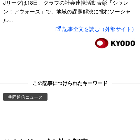
Jリーグは18日、クラブの社会連携活動表彰「シャレ
スポーツ・東京2020
文化
動画/Live
ン！アウォーズ」で、地域の課題解決に挑むソーシャ
ル...
科学・技術
Books
記事全文を読む（外部サイト）
暮らし
Cinema
スポーツ・東京2020
Topics
Images
この記事につけられたキーワード
共同通信ニュース
People
東京
お知らせ