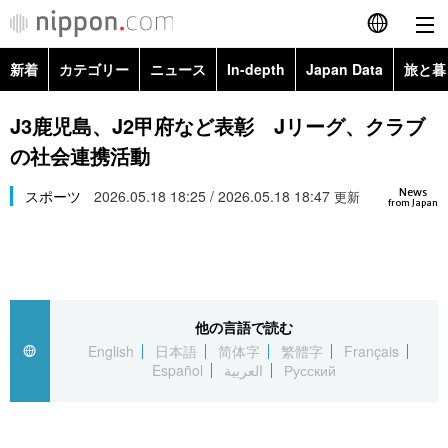
新着
カテゴリー
ニュース
In-depth
Japan Data
旅と暮
English
政治・外交
Topics
J3鹿児島、J2甲府など表彰 Jリーグ、クラブ
简体字
の社会連携活動
経済・ビジネス
Images
繁體字
カテゴリー
News
スポーツ
2026.05.18 18:25 / 2026.05.18 18:47
更新
from Japan
国際・海外
People
Français
政治・外交
ニュース
社会
東京
Español
経済・ビジネス
トップ
In-depth
文化
お知らせ
العربية
他の言語で読む
English
日本語
简体字
繁體字
Français
国際
アーカイブ
Japan Data
科学・技術
Español
العربية
Русский
Русский
社会
旅と暮らし
暮らし