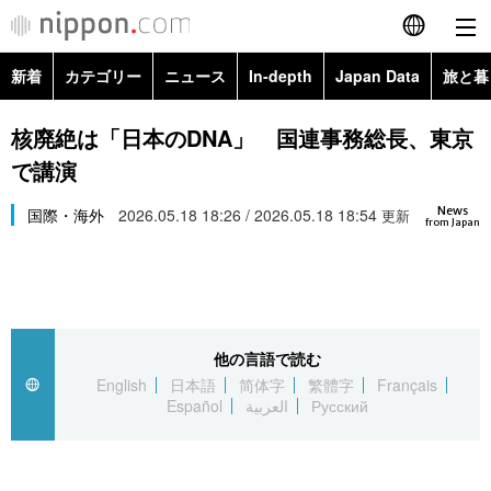
新着
カテゴリー
ニュース
In-depth
Japan Data
旅と暮
English
政治・外交
Topics
核廃絶は「日本のDNA」 国連事務総長、東京
简体字
で講演
経済・ビジネス
Images
繁體字
カテゴリー
News
国際・海外
2026.05.18 18:26 / 2026.05.18 18:54
更新
from Japan
国際・海外
People
Français
政治・外交
ニュース
社会
東京
Español
経済・ビジネス
トップ
In-depth
文化
お知らせ
العربية
他の言語で読む
English
日本語
简体字
繁體字
Français
国際
アーカイブ
Japan Data
科学・技術
Español
العربية
Русский
Русский
社会
旅と暮らし
暮らし