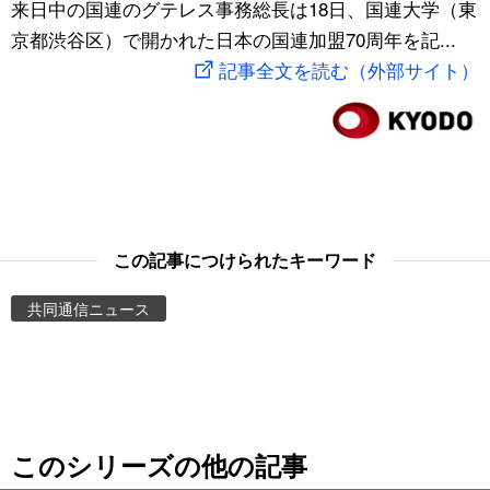
来日中の国連のグテレス事務総長は18日、国連大学（東
スポーツ・東京2020
文化
動画/Live
京都渋谷区）で開かれた日本の国連加盟70周年を記...
記事全文を読む（外部サイト）
科学・技術
Books
暮らし
Cinema
スポーツ・東京2020
Topics
この記事につけられたキーワード
Images
共同通信ニュース
People
東京
このシリーズの他の記事
お知らせ