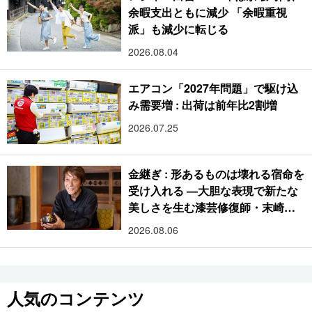
余暇支出ともに減少 「余暇重視
派」も減少に転じる
2026.08.04
エアコン「2027年問題」で駆け込
み需要増 : 出荷は前年比2割増
2026.07.25
金継ぎ : 形あるものは壊れる宿命を
受け入れる ―大胆な表現で新たな
美しさを生む漆芸修復師・末崎広
樹
2026.08.06
人気のコンテンツ