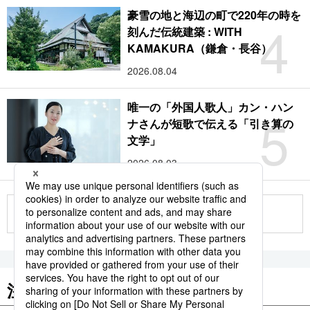
豪雪の地と海辺の町で220年の時を
4
刻んだ伝統建築 : WITH
KAMAKURA（鎌倉・長谷）
2026.08.04
唯一の「外国人歌人」カン・ハン
5
ナさんが短歌で伝える「引き算の
文学」
2026.08.03
もっと見る
注目のキーワード