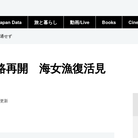
apan Data
旅と暮らし
動画/Live
Books
Cin
通せず
路再開 海女漁復活見
更新