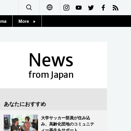
ema
More
English
Topics
简体字
Images
News
繁體字
People
Français
from Japan
東京
Español
お知らせ
العربية
あなたにおすすめ
Русский
大学サッカー部員が住み込
み、高齢化団地のコミュニテ
ィー再生をサポート