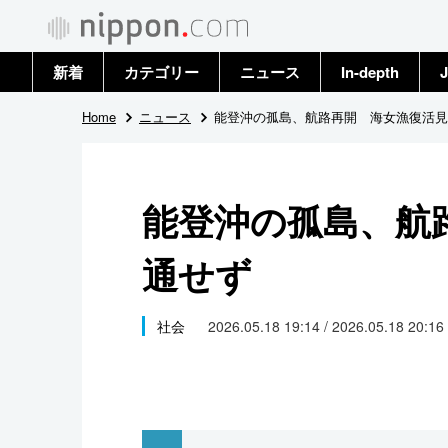
新着
カテゴリー
ニュース
In-depth
J
政治・外交
トップ
Home
ニュース
能登沖の孤島、航路再開 海女漁復活見
経済・ビジネス
アーカイブ
能登沖の孤島、航
国際
通せず
社会
文化
社会
2026.05.18 19:14 / 2026.05.18 20:16
科学・技術
暮らし