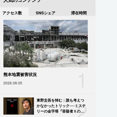
人気のコンテンツ
アクセス数
SNSシェア
滞在時間
1
熊本地震被害状況
2026.08.05
2
東野圭吾を悼む：誰も考えつ
かなかったトリック──ミステ
リーの金字塔『容疑者Ｘの献
身』の舞台裏