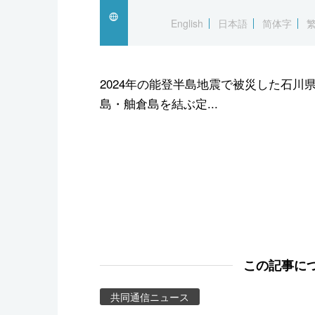
スポーツ・東京2020
English
日本語
简体字
2024年の能登半島地震で被災した石川
島・舳倉島を結ぶ定...
この記事に
共同通信ニュース