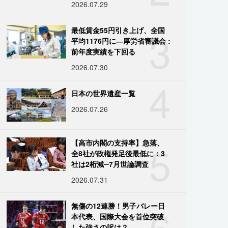
2026.07.29
3
最低賃金55円引き上げ、全国
平均1176円に―厚労省審議会 :
前年度実績を下回る
2026.07.30
4
日本の世界遺産一覧
2026.07.26
5
【高市内閣の支持率】急落、
全8社が政権発足後最低に：3
社は2桁減─7月世論調査
2026.07.31
6
無傷の12連勝！男子バレー日
本代表、国際大会を首位突破
した強さの訳は？