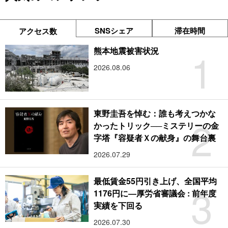
SNSシェア
滞在時間
アクセス数
1
熊本地震被害状況
2026.08.06
東野圭吾を悼む：誰も考えつかな
2
かったトリック──ミステリーの金
字塔『容疑者Ｘの献身』の舞台裏
2026.07.29
最低賃金55円引き上げ、全国平均
3
1176円に―厚労省審議会 : 前年度
実績を下回る
2026.07.30