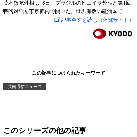
茂木敏充外相は18日、ブラジルのビエイラ外相と第1回
スポーツ・東京2020
文化
動画/Live
戦略対話を東京都内で開いた。世界有数の産油国で、...
記事全文を読む（外部サイト）
科学・技術
Books
暮らし
Cinema
スポーツ・東京2020
Topics
この記事につけられたキーワード
Images
共同通信ニュース
People
東京
このシリーズの他の記事
お知らせ