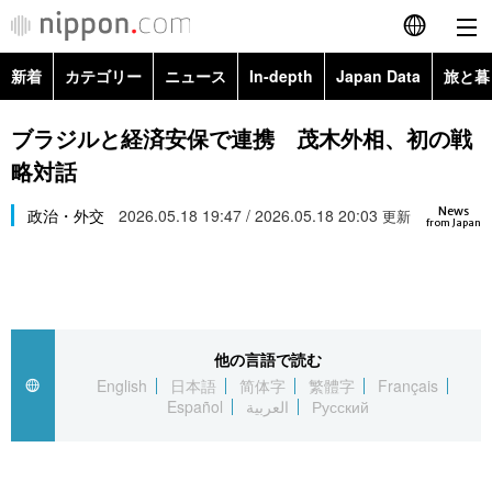
新着
カテゴリー
ニュース
In-depth
Japan Data
旅と暮
English
政治・外交
Topics
ブラジルと経済安保で連携 茂木外相、初の戦
简体字
略対話
経済・ビジネス
Images
繁體字
カテゴリー
News
政治・外交
2026.05.18 19:47 / 2026.05.18 20:03
更新
from Japan
国際・海外
People
Français
政治・外交
ニュース
社会
東京
Español
経済・ビジネス
トップ
In-depth
文化
お知らせ
العربية
他の言語で読む
English
日本語
简体字
繁體字
Français
国際
アーカイブ
Japan Data
科学・技術
Español
العربية
Русский
Русский
社会
旅と暮らし
暮らし