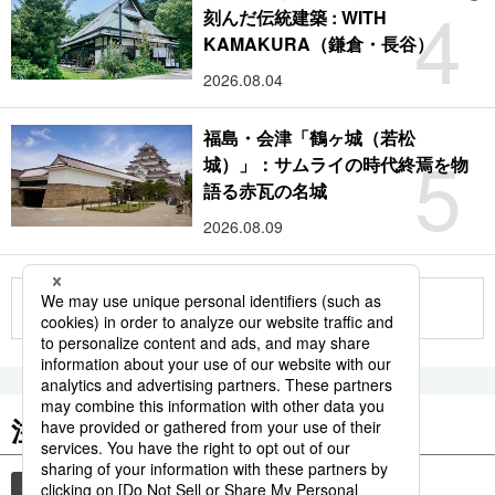
4
刻んだ伝統建築 : WITH
KAMAKURA（鎌倉・長谷）
2026.08.04
福島・会津「鶴ヶ城（若松
5
城）」：サムライの時代終焉を物
語る赤瓦の名城
2026.08.09
もっと見る
注目のキーワード
共同通信ニュース
時事通信ニュース
観光