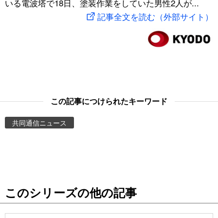
いる電波塔で18日、塗装作業をしていた男性2人が...
スポーツ・東京2020
文化
動画/Live
記事全文を読む（外部サイト）
科学・技術
Books
暮らし
Cinema
スポーツ・東京2020
Topics
この記事につけられたキーワード
共同通信ニュース
Images
People
東京
このシリーズの他の記事
お知らせ