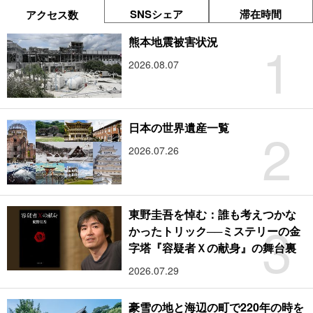
SNSシェア
滞在時間
アクセス数
1
熊本地震被害状況
2026.08.07
2
日本の世界遺産一覧
2026.07.26
東野圭吾を悼む：誰も考えつかな
3
かったトリック──ミステリーの金
字塔『容疑者Ｘの献身』の舞台裏
2026.07.29
豪雪の地と海辺の町で220年の時を