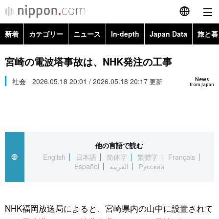
新着
カテゴリー
ニュース
In-depth
Japan Data
旅と暮
English
政治・外交
Topics
宮崎の電波塔事故は、NHK発注の工事
简体字
News
経済・ビジネス
社会
2026.05.18 20:01 / 2026.05.18 20:17
Images
更新
繁體字
from Japan
カテゴリー
国際・海外
People
Français
政治・外交
ニュース
社会
東京
Español
他の言語で読む
経済・ビジネス
トップ
In-depth
文化
お知らせ
English
日本語
简体字
繁體字
Français
العربية
Español
العربية
Русский
国際
アーカイブ
Japan Data
科学・技術
Русский
社会
旅と暮らし
暮らし
NHK福岡放送局によると、宮崎県内の山中に設置されて