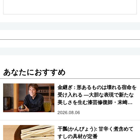
公式SNS
あなたにおすすめ
金継ぎ : 形あるものは壊れる宿命を
受け入れる ―大胆な表現で新たな
美しさを生む漆芸修復師・末崎広
樹
2026.08.06
干瓢(かんぴょう): 甘辛く煮含めて
すしの具材が定番