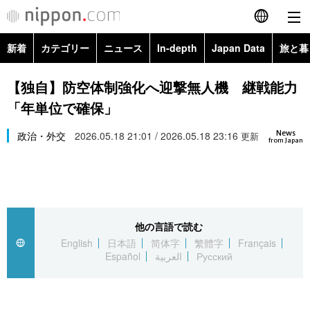
新着
カテゴリー
ニュース
In-depth
Japan Data
旅と暮
English
政治・外交
Topics
【独自】防空体制強化へ迎撃無人機 継戦能力
简体字
「年単位で確保」
経済・ビジネス
Images
繁體字
カテゴリー
News
政治・外交
2026.05.18 21:01 / 2026.05.18 23:16
更新
from Japan
国際・海外
People
Français
政治・外交
ニュース
社会
東京
Español
経済・ビジネス
トップ
In-depth
文化
お知らせ
العربية
他の言語で読む
English
日本語
简体字
繁體字
Français
国際
アーカイブ
Japan Data
科学・技術
Español
العربية
Русский
Русский
社会
旅と暮らし
暮らし