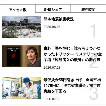
SNSシェア
滞在時間
アクセス数
1
熊本地震被害状況
2026.08.06
東野圭吾を悼む：誰も考えつかな
2
かったトリック──ミステリーの金
字塔『容疑者Ｘの献身』の舞台裏
2026.07.29
最低賃金55円引き上げ、全国平均
3
1176円に―厚労省審議会 : 前年度
実績を下回る
2026.07.30