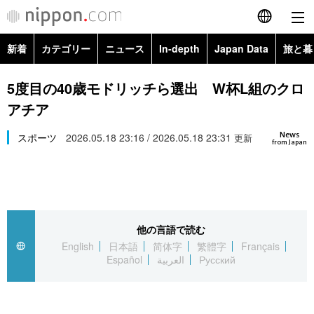
新着
カテゴリー
ニュース
In-depth
Japan Data
旅と暮
English
政治・外交
Topics
5度目の40歳モドリッチら選出 W杯L組のクロ
简体字
アチア
経済・ビジネス
Images
繁體字
カテゴリー
News
スポーツ
2026.05.18 23:16 / 2026.05.18 23:31
更新
from Japan
国際・海外
People
Français
政治・外交
ニュース
社会
東京
Español
経済・ビジネス
トップ
In-depth
文化
お知らせ
العربية
他の言語で読む
English
日本語
简体字
繁體字
Français
国際
アーカイブ
Japan Data
科学・技術
Español
العربية
Русский
Русский
社会
旅と暮らし
暮らし