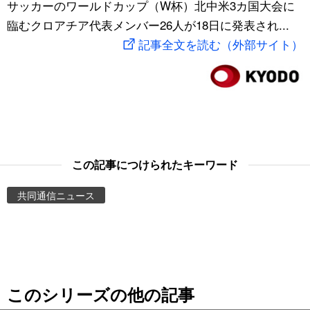
サッカーのワールドカップ（W杯）北中米3カ国大会に
スポーツ・東京2020
文化
動画/Live
臨むクロアチア代表メンバー26人が18日に発表され...
記事全文を読む（外部サイト）
科学・技術
Books
暮らし
Cinema
スポーツ・東京2020
Topics
この記事につけられたキーワード
Images
共同通信ニュース
People
東京
このシリーズの他の記事
お知らせ