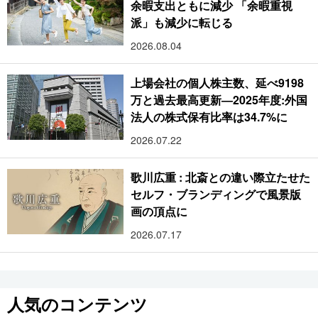
余暇支出ともに減少 「余暇重視
派」も減少に転じる
2026.08.04
上場会社の個人株主数、延べ9198
万と過去最高更新―2025年度:外国
法人の株式保有比率は34.7%に
2026.07.22
歌川広重 : 北斎との違い際立たせた
セルフ・ブランディングで風景版
画の頂点に
2026.07.17
人気のコンテンツ