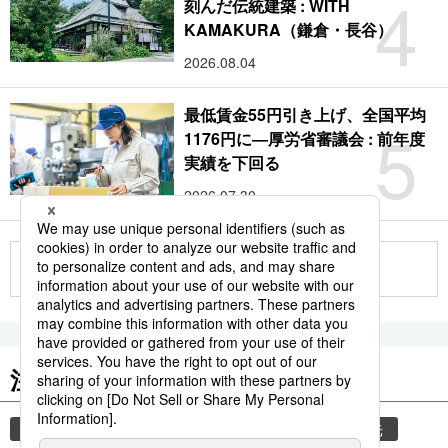
4
刻んだ伝統建築 : WITH
KAMAKURA（鎌倉・長谷）
2026.08.04
最低賃金55円引き上げ、全国平均
5
1176円に―厚労省審議会 : 前年度
実績を下回る
2026.07.30
もっと見る
注目のキーワード
共同通信ニュース
気象・災害
災害
観光