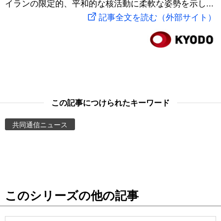
イランの限定的、平和的な核活動に柔軟な姿勢を示し...
スポーツ・東京2020
文化
動画/Live
記事全文を読む（外部サイト）
科学・技術
Books
暮らし
Cinema
スポーツ・東京2020
Topics
この記事につけられたキーワード
共同通信ニュース
Images
People
東京
このシリーズの他の記事
お知らせ