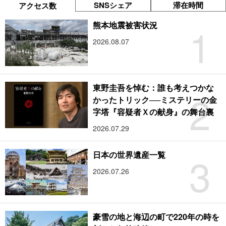
SNSシェア
滞在時間
アクセス数
1
熊本地震被害状況
2026.08.07
東野圭吾を悼む：誰も考えつかな
2
かったトリック──ミステリーの金
字塔『容疑者Ｘの献身』の舞台裏
2026.07.29
3
日本の世界遺産一覧
2026.07.26
豪雪の地と海辺の町で220年の時を