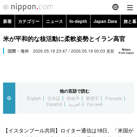
新着
カテゴリー
ニュース
In-depth
Japan Data
旅と暮
English
政治・外交
Topics
米が平和的な核活動に柔軟姿勢とイラン高官
简体字
News
経済・ビジネス
国際・海外
2026.05.18 23:47 / 2026.05.19 00:03
Images
更新
繁體字
from Japan
カテゴリー
国際・海外
People
Français
政治・外交
ニュース
社会
東京
Español
他の言語で読む
経済・ビジネス
トップ
In-depth
文化
お知らせ
English
日本語
简体字
繁體字
Français
العربية
Español
العربية
Русский
国際
アーカイブ
Japan Data
科学・技術
Русский
社会
旅と暮らし
暮らし
【イスタンブール共同】ロイター通信は18日、「米国が