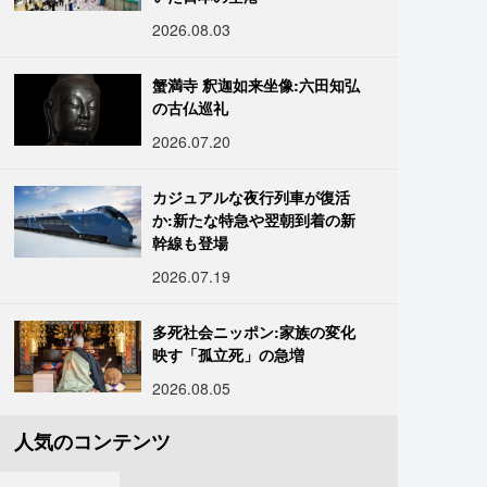
2026.08.03
蟹満寺 釈迦如来坐像:六田知弘
の古仏巡礼
2026.07.20
カジュアルな夜行列車が復活
か:新たな特急や翌朝到着の新
幹線も登場
2026.07.19
多死社会ニッポン:家族の変化
映す「孤立死」の急増
2026.08.05
人気のコンテンツ