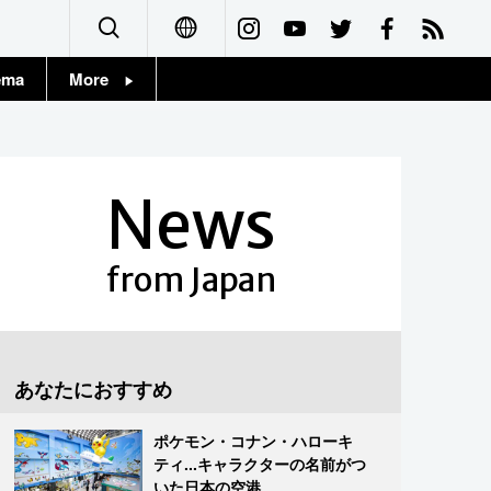
ema
More
English
Topics
简体字
Images
News
繁體字
People
Français
from Japan
東京
Español
お知らせ
العربية
あなたにおすすめ
Русский
ポケモン・コナン・ハローキ
ティ...キャラクターの名前がつ
いた日本の空港