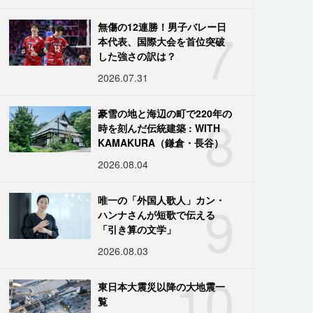
7
無傷の12連勝！男子バレー日
本代表、国際大会を首位突破
した強さの訳は？
2026.07.31
8
豪雪の地と海辺の町で220年の
時を刻んだ伝統建築 : WITH
KAMAKURA（鎌倉・長谷）
2026.08.04
9
唯一の「外国人歌人」カン・
ハンナさんが短歌で伝える
「引き算の文学」
2026.08.03
10
東日本大震災以降の大地震一
覧