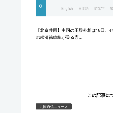
スポーツ・東京2020
English
日本語
简体字
【北京共同】中国の王毅外相は18日、
の頼清徳総統が乗る専...
この記事に
共同通信ニュース