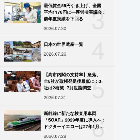
3
最低賃金55円引き上げ、全国
平均1176円に―厚労省審議会 :
前年度実績を下回る
2026.07.30
4
日本の世界遺産一覧
2026.07.26
5
【高市内閣の支持率】急落、
全8社が政権発足後最低に：3
社は2桁減─7月世論調査
2026.07.31
6
新幹線に新たな検査用車両
「SOAR」2029年度に導入へ :
ドクターイエローは27年1月に
引退
2026.07.29