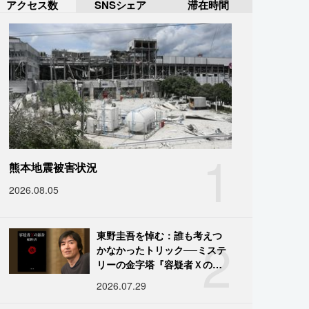
アクセス数
SNSシェア
滞在時間
1
熊本地震被害状況
2026.08.05
2
東野圭吾を悼む：誰も考えつ
かなかったトリック──ミステ
リーの金字塔『容疑者Ｘの献
身』の舞台裏
2026.07.29