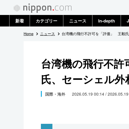
新着
カテゴリー
ニュース
In-depth
J
政治・外交
トップ
Home
ニュース
台湾機の飛行不許可を「評価」 王毅氏
経済・ビジネス
アーカイブ
台湾機の飛行不許
国際
氏、セーシェル外
社会
文化
国際・海外
2026.05.19 00:14 / 2026.05.1
科学・技術
暮らし