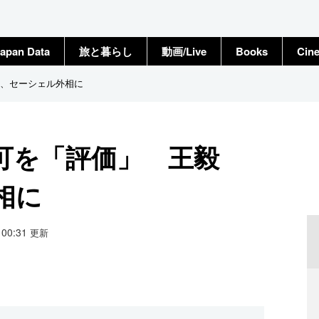
apan Data
旅と暮らし
動画/Live
Books
Cin
、セーシェル外相に
可を「評価」 王毅
相に
9 00:31
更新