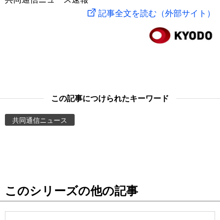
記事全文を読む（外部サイト）
スポーツ・東京2020
文化
動画/Live
科学・技術
Books
暮らし
Cinema
この記事につけられたキーワード
スポーツ・東京2020
Topics
共同通信ニュース
Images
People
東京
このシリーズの他の記事
お知らせ