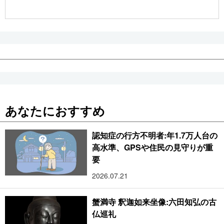
公式SNS
あなたにおすすめ
認知症の行方不明者:年1.7万人台の
高水準、GPSや住民の見守りが重
要
2026.07.21
蟹満寺 釈迦如来坐像:六田知弘の古
仏巡礼