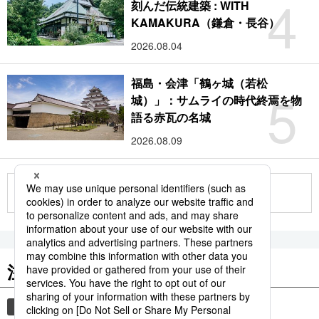
4
刻んだ伝統建築 : WITH
KAMAKURA（鎌倉・長谷）
2026.08.04
福島・会津「鶴ヶ城（若松
5
城）」：サムライの時代終焉を物
語る赤瓦の名城
2026.08.09
もっと見る
注目のキーワード
共同通信ニュース
観光
気象・災害