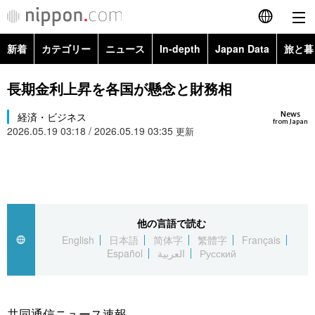
新着
カテゴリー
ニュース
In-depth
Japan Data
旅と暮
English
政治・外交
Topics
長期金利上昇を各国が懸念と財務相
简体字
News
経済・ビジネス
経済・ビジネス
Images
繁體字
from Japan
2026.05.19 03:18 / 2026.05.19 03:35
更新
カテゴリー
国際・海外
People
Français
政治・外交
ニュース
社会
東京
Español
経済・ビジネス
トップ
In-depth
他の言語で読む
文化
お知らせ
العربية
English
日本語
简体字
繁體字
Français
Español
العربية
Русский
国際
アーカイブ
Japan Data
科学・技術
Русский
社会
旅と暮らし
暮らし
共同通信ニュース速報