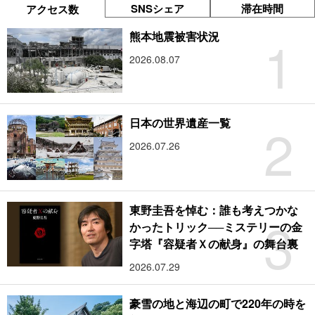
SNSシェア
滞在時間
アクセス数
1
熊本地震被害状況
2026.08.07
2
日本の世界遺産一覧
2026.07.26
東野圭吾を悼む：誰も考えつかな
3
かったトリック──ミステリーの金
字塔『容疑者Ｘの献身』の舞台裏
2026.07.29
豪雪の地と海辺の町で220年の時を