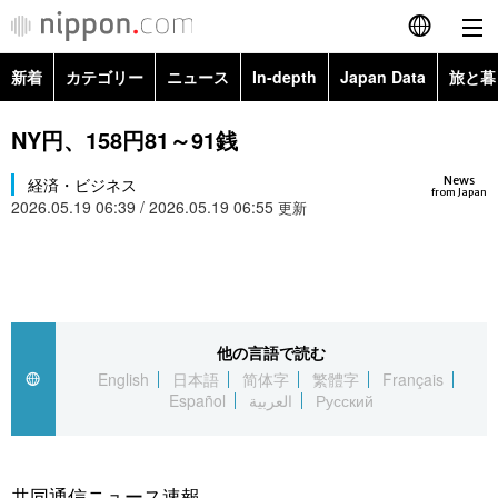
新着
カテゴリー
ニュース
In-depth
Japan Data
旅と暮
English
政治・外交
Topics
NY円、158円81～91銭
简体字
News
経済・ビジネス
経済・ビジネス
Images
繁體字
from Japan
2026.05.19 06:39 / 2026.05.19 06:55
更新
カテゴリー
国際・海外
People
Français
政治・外交
ニュース
社会
東京
Español
経済・ビジネス
トップ
In-depth
他の言語で読む
文化
お知らせ
العربية
English
日本語
简体字
繁體字
Français
Español
العربية
Русский
国際
アーカイブ
Japan Data
科学・技術
Русский
社会
旅と暮らし
暮らし
共同通信ニュース速報