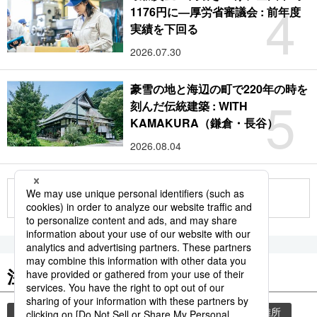
4
1176円に―厚労省審議会 : 前年度
実績を下回る
2026.07.30
豪雪の地と海辺の町で220年の時を
5
刻んだ伝統建築 : WITH
KAMAKURA（鎌倉・長谷）
2026.08.04
もっと見る
注目のキーワード
共同通信ニュース
気象・災害
災害
避難所