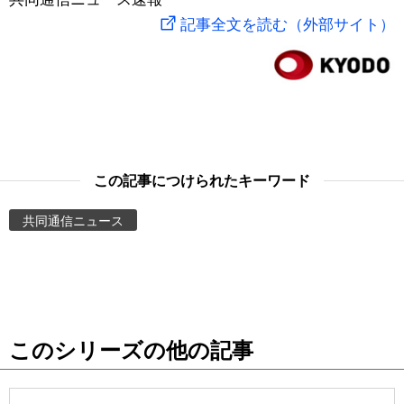
記事全文を読む（外部サイト）
スポーツ・東京2020
文化
動画/Live
科学・技術
Books
暮らし
Cinema
この記事につけられたキーワード
スポーツ・東京2020
Topics
共同通信ニュース
Images
People
東京
このシリーズの他の記事
お知らせ