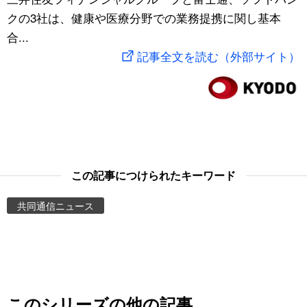
クの3社は、健康や医療分野での業務提携に関し基本
スポーツ・東京2020
文化
動画/Live
合...
記事全文を読む（外部サイト）
科学・技術
Books
暮らし
Cinema
スポーツ・東京2020
Topics
この記事につけられたキーワード
Images
共同通信ニュース
People
東京
お知らせ
このシリーズの他の記事