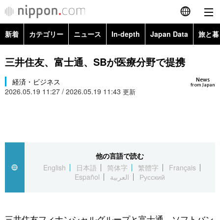
新着
カテゴリー
ニュース
In-depth
Japan Data
旅と暮
English
政治・外交
Topics
三井住友、富士通、SBが医療分野で提携
简体字
News
経済・ビジネス
経済・ビジネス
Images
繁體字
from Japan
2026.05.19 11:27 / 2026.05.19 11:43
更新
カテゴリー
国際・海外
People
Français
政治・外交
ニュース
社会
東京
Español
経済・ビジネス
トップ
In-depth
他の言語で読む
文化
お知らせ
العربية
English
日本語
简体字
繁體字
Français
Español
العربية
Русский
国際
アーカイブ
Japan Data
科学・技術
Русский
社会
旅と暮らし
暮らし
三井住友フィナンシャルグループと富士通、ソフトバン