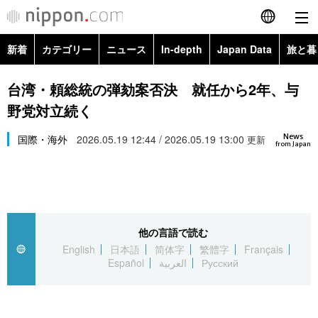
新着
カテゴリー
ニュース
In-depth
Japan Data
旅と暮
English
政治・外交
Topics
台湾・頼総統の弾劾案否決 就任から2年、与
简体字
野党対立続く
経済・ビジネス
Images
繁體字
カテゴリー
News
国際・海外
2026.05.19 12:44 / 2026.05.19 13:00
更新
from Japan
国際・海外
People
Français
政治・外交
ニュース
社会
東京
Español
経済・ビジネス
トップ
In-depth
文化
お知らせ
العربية
他の言語で読む
English
日本語
简体字
繁體字
Français
国際
アーカイブ
Japan Data
科学・技術
Español
العربية
Русский
Русский
社会
旅と暮らし
暮らし