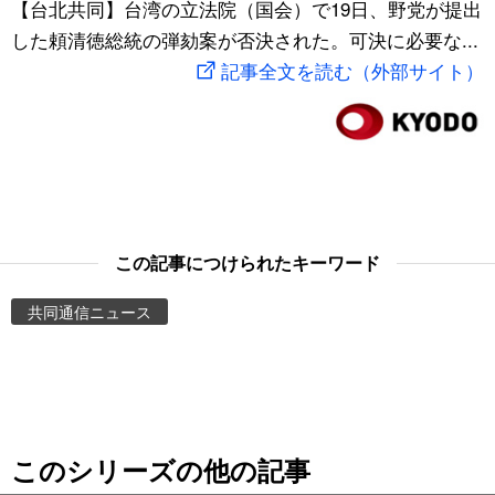
【台北共同】台湾の立法院（国会）で19日、野党が提出
スポーツ・東京2020
文化
動画/Live
した頼清徳総統の弾劾案が否決された。可決に必要な...
記事全文を読む（外部サイト）
科学・技術
Books
暮らし
Cinema
スポーツ・東京2020
Topics
この記事につけられたキーワード
Images
共同通信ニュース
People
東京
このシリーズの他の記事
お知らせ