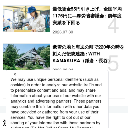
最低賃金55円引き上げ、全国平均
4
1176円に―厚労省審議会 : 前年度
実績を下回る
2026.07.30
豪雪の地と海辺の町で220年の時を
5
刻んだ伝統建築 : WITH
KAMAKURA（鎌倉・長谷）
2026.08.04
もっと見る
注目のキーワード