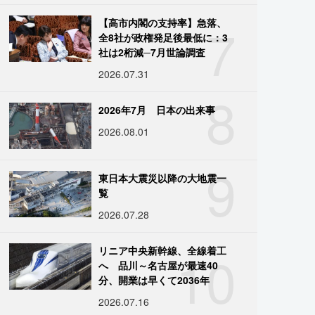
7
【高市内閣の支持率】急落、
全8社が政権発足後最低に：3
社は2桁減─7月世論調査
2026.07.31
8
2026年7月 日本の出来事
2026.08.01
9
東日本大震災以降の大地震一
覧
2026.07.28
10
リニア中央新幹線、全線着工
へ 品川～名古屋が最速40
分、開業は早くて2036年
2026.07.16