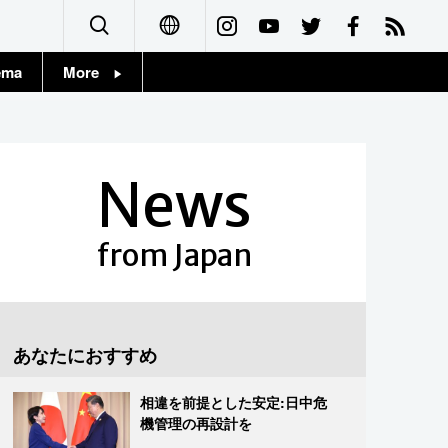
ema
More
English
Topics
简体字
Images
News
繁體字
People
Français
from Japan
東京
Español
お知らせ
العربية
あなたにおすすめ
Русский
相違を前提とした安定:日中危
機管理の再設計を