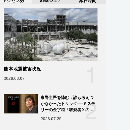
アクセス数
SNSシェア
滞在時間
1
熊本地震被害状況
2026.08.07
2
東野圭吾を悼む：誰も考えつ
かなかったトリック──ミステ
リーの金字塔『容疑者Ｘの献
身』の舞台裏
2026.07.29