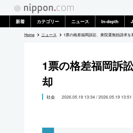
新着
カテゴリー
ニュース
In-depth
J
政治・外交
トップ
Home
ニュース
1票の格差福岡訴訟、衆院選無効請求を
経済・ビジネス
アーカイブ
1票の格差福岡訴
国際
却
社会
文化
社会
2026.05.19 13:34 / 2026.05.19 13:51
科学・技術
暮らし