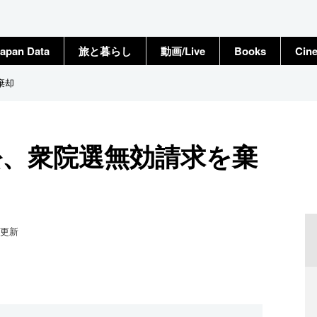
apan Data
旅と暮らし
動画/Live
Books
Cin
棄却
訟、衆院選無効請求を棄
更新