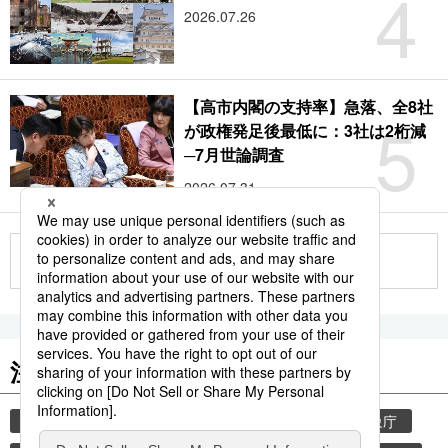
4
2026.07.26
【高市内閣の支持率】急落、全8社
5
が政権発足後最低に：3社は2桁減
─7月世論調査
2026.07.31
もっと見る
注目のキーワード
共同通信ニュース
気象・災害
災害
気象庁