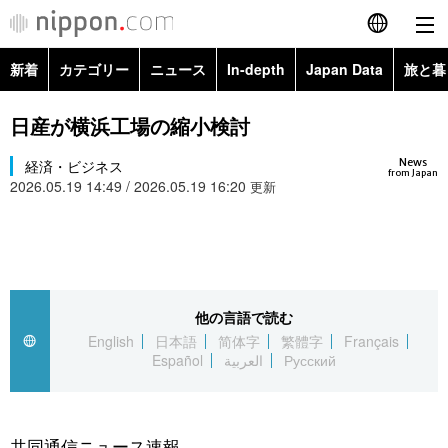
新着
カテゴリー
ニュース
In-depth
Japan Data
旅と暮
English
政治・外交
Topics
日産が横浜工場の縮小検討
简体字
News
経済・ビジネス
経済・ビジネス
Images
繁體字
from Japan
2026.05.19 14:49 / 2026.05.19 16:20
更新
カテゴリー
国際・海外
People
Français
政治・外交
ニュース
社会
東京
Español
経済・ビジネス
トップ
In-depth
他の言語で読む
文化
お知らせ
العربية
English
日本語
简体字
繁體字
Français
Español
العربية
Русский
国際
アーカイブ
Japan Data
科学・技術
Русский
社会
旅と暮らし
暮らし
共同通信ニュース速報