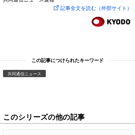
記事全文を読む（外部サイト）
スポーツ・東京2020
文化
動画/Live
科学・技術
Books
暮らし
Cinema
この記事につけられたキーワード
スポーツ・東京2020
Topics
共同通信ニュース
Images
People
東京
このシリーズの他の記事
お知らせ