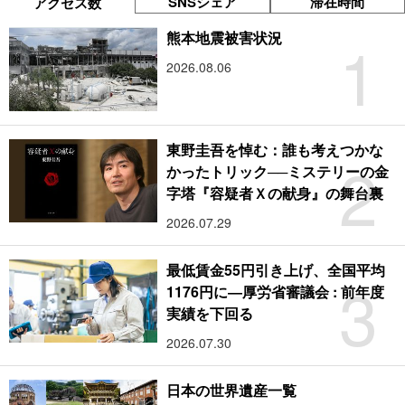
SNSシェア
滞在時間
アクセス数
1
熊本地震被害状況
2026.08.06
東野圭吾を悼む：誰も考えつかな
2
かったトリック──ミステリーの金
字塔『容疑者Ｘの献身』の舞台裏
2026.07.29
最低賃金55円引き上げ、全国平均
3
1176円に―厚労省審議会 : 前年度
実績を下回る
2026.07.30
日本の世界遺産一覧