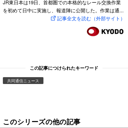
JR東日本は19日、首都圏での本格的なレール交換作業
スポーツ・東京2020
文化
動画/Live
を初めて日中に実施し、報道陣に公開した。作業は通...
記事全文を読む（外部サイト）
科学・技術
Books
暮らし
Cinema
スポーツ・東京2020
Topics
この記事につけられたキーワード
Images
共同通信ニュース
People
東京
このシリーズの他の記事
お知らせ