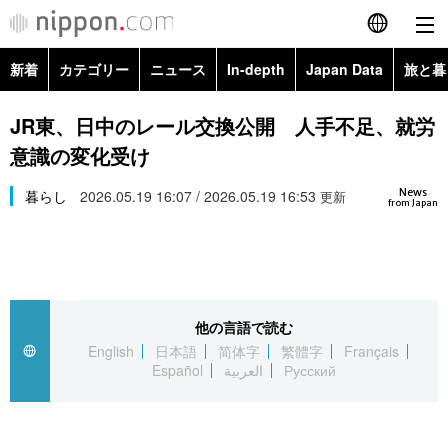
新着
カテゴリー
ニュース
In-depth
Japan Data
旅と暮
English
政治・外交
Topics
JR東、日中のレール交換公開 人手不足、就労
简体字
意識の変化受け
経済・ビジネス
Images
繁體字
カテゴリー
News
暮らし
2026.05.19 16:07 / 2026.05.19 16:53
更新
from Japan
国際・海外
People
Français
政治・外交
ニュース
社会
東京
Español
経済・ビジネス
トップ
In-depth
文化
お知らせ
العربية
他の言語で読む
English
日本語
简体字
繁體字
Français
国際
アーカイブ
Japan Data
科学・技術
Español
العربية
Русский
Русский
社会
旅と暮らし
暮らし