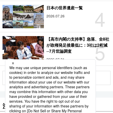
4
日本の世界遺産一覧
2026.07.26
【高市内閣の支持率】急落、全8社
5
が政権発足後最低に：3社は2桁減
─7月世論調査
2026.07.31
もっと見る
注目のキーワード