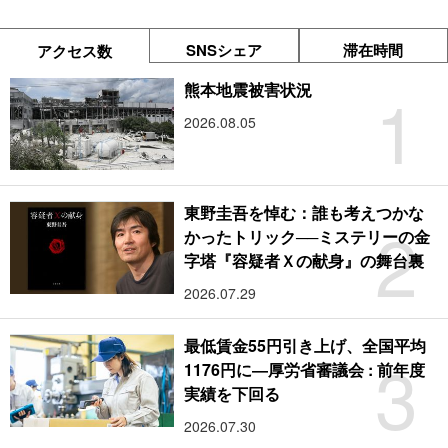
SNSシェア
滞在時間
アクセス数
1
熊本地震被害状況
2026.08.05
東野圭吾を悼む：誰も考えつかな
2
かったトリック──ミステリーの金
字塔『容疑者Ｘの献身』の舞台裏
2026.07.29
最低賃金55円引き上げ、全国平均
3
1176円に―厚労省審議会 : 前年度
実績を下回る
2026.07.30