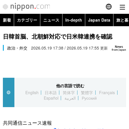
新着
カテゴリー
ニュース
In-depth
Japan Data
旅と暮
English
政治・外交
Topics
日韓首脳、北朝鮮対応で日米韓連携を確認
简体字
News
経済・ビジネス
政治・外交
2026.05.19 17:38 / 2026.05.19 17:55
Images
更新
繁體字
from Japan
カテゴリー
国際・海外
People
Français
政治・外交
ニュース
社会
東京
Español
他の言語で読む
経済・ビジネス
トップ
In-depth
文化
お知らせ
English
日本語
简体字
繁體字
Français
العربية
Español
العربية
Русский
国際
アーカイブ
Japan Data
科学・技術
Русский
社会
旅と暮らし
暮らし
共同通信ニュース速報