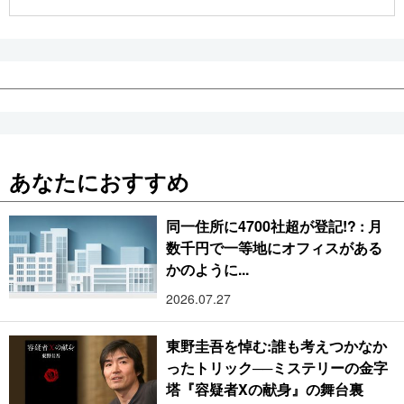
公式SNS
あなたにおすすめ
同一住所に4700社超が登記!? : 月
数千円で一等地にオフィスがある
かのように...
2026.07.27
東野圭吾を悼む:誰も考えつかなか
ったトリック──ミステリーの金字
塔『容疑者Xの献身』の舞台裏