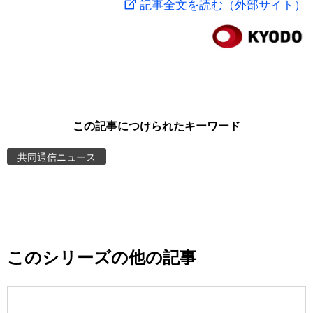
記事全文を読む（外部サイト）
スポーツ・東京2020
文化
動画/Live
科学・技術
Books
暮らし
Cinema
この記事につけられたキーワード
スポーツ・東京2020
Topics
共同通信ニュース
Images
People
このシリーズの他の記事
東京
お知らせ