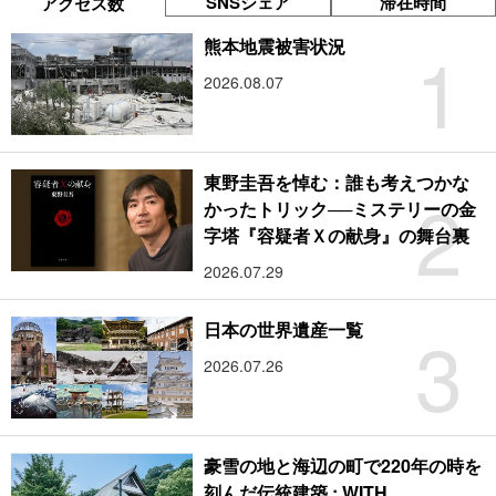
SNSシェア
滞在時間
アクセス数
1
熊本地震被害状況
2026.08.07
東野圭吾を悼む：誰も考えつかな
2
かったトリック──ミステリーの金
字塔『容疑者Ｘの献身』の舞台裏
2026.07.29
3
日本の世界遺産一覧
2026.07.26
豪雪の地と海辺の町で220年の時を
刻んだ伝統建築 : WITH