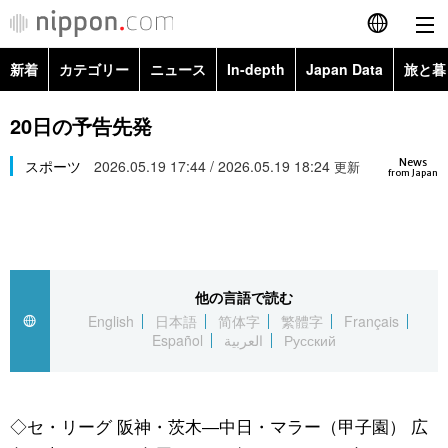
新着
カテゴリー
ニュース
In-depth
Japan Data
旅と暮
English
政治・外交
Topics
20日の予告先発
简体字
News
経済・ビジネス
スポーツ
2026.05.19 17:44 / 2026.05.19 18:24
Images
更新
繁體字
from Japan
カテゴリー
国際・海外
People
Français
政治・外交
ニュース
社会
東京
Español
他の言語で読む
経済・ビジネス
トップ
In-depth
文化
お知らせ
English
日本語
简体字
繁體字
Français
العربية
Español
العربية
Русский
国際
アーカイブ
Japan Data
科学・技術
Русский
社会
旅と暮らし
暮らし
◇セ・リーグ 阪神・茨木―中日・マラー（甲子園） 広