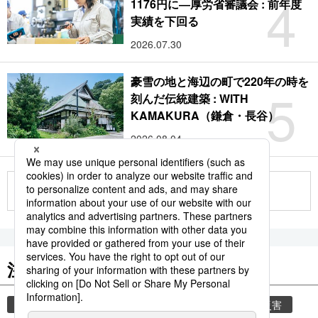
4
1176円に―厚労省審議会 : 前年度
実績を下回る
2026.07.30
豪雪の地と海辺の町で220年の時を
5
刻んだ伝統建築 : WITH
KAMAKURA（鎌倉・長谷）
2026.08.04
もっと見る
注目のキーワード
共同通信ニュース
気象・災害
気象庁
災害