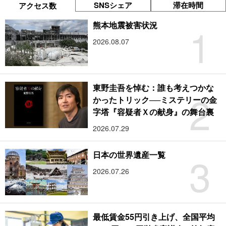
SNSシェア
滞在時間
アクセス数
1
熊本地震被害状況
2026.08.07
東野圭吾を悼む：誰も考えつかな
2
かったトリック──ミステリーの金
字塔『容疑者Ｘの献身』の舞台裏
2026.07.29
3
日本の世界遺産一覧
2026.07.26
最低賃金55円引き上げ、全国平均