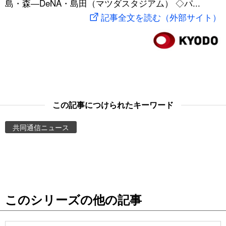
島・森―DeNA・島田（マツダスタジアム） ◇パ...
スポーツ・東京2020
文化
動画/Live
記事全文を読む（外部サイト）
科学・技術
Books
暮らし
Cinema
スポーツ・東京2020
Topics
この記事につけられたキーワード
共同通信ニュース
Images
People
東京
このシリーズの他の記事
お知らせ