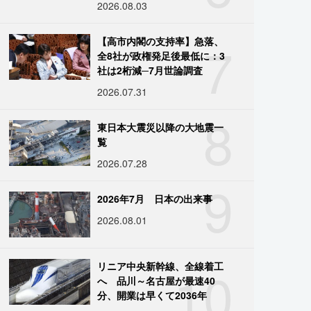
2026.08.03
7
【高市内閣の支持率】急落、
全8社が政権発足後最低に：3
社は2桁減─7月世論調査
2026.07.31
8
東日本大震災以降の大地震一
覧
2026.07.28
9
2026年7月 日本の出来事
2026.08.01
10
リニア中央新幹線、全線着工
へ 品川～名古屋が最速40
分、開業は早くて2036年