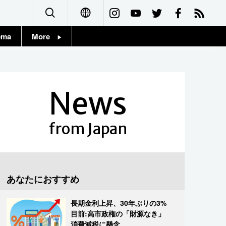
ema
More
English
Topics
简体字
Images
News
繁體字
People
Français
from Japan
東京
Español
お知らせ
العربية
あなたにおすすめ
Русский
長期金利上昇、30年ぶりの3%
目前:高市政権の「財源なき」
消費減税に懸念