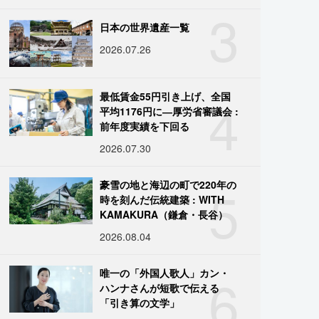
3
日本の世界遺産一覧
2026.07.26
4
最低賃金55円引き上げ、全国
平均1176円に―厚労省審議会 :
前年度実績を下回る
2026.07.30
5
豪雪の地と海辺の町で220年の
時を刻んだ伝統建築 : WITH
KAMAKURA（鎌倉・長谷）
2026.08.04
6
唯一の「外国人歌人」カン・
ハンナさんが短歌で伝える
「引き算の文学」