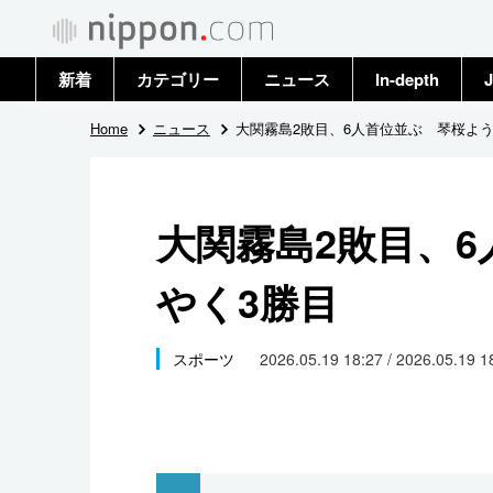
新着
カテゴリー
ニュース
In-depth
J
政治・外交
トップ
Home
ニュース
大関霧島2敗目、6人首位並ぶ 琴桜よう
経済・ビジネス
アーカイブ
大関霧島2敗目、
国際
やく3勝目
社会
文化
スポーツ
2026.05.19 18:27 / 2026.05.19 
科学・技術
暮らし