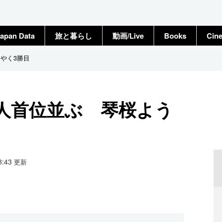
apan Data
旅と暮らし
動画/Live
Books
Cin
やく3勝目
6人首位並ぶ 琴桜よう
18:43
更新