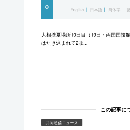
スポーツ・東京2020
English
日本語
简体字
大相撲夏場所10日目（19日・両国国
はたき込まれて2敗...
この記事に
共同通信ニュース