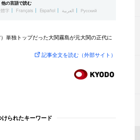
他の言語で読む
繁體字
Français
Español
العربية
Русский
技館）単独トップだった大関霧島が元大関の正代に
記事全文を読む（外部サイト）
つけられたキーワード