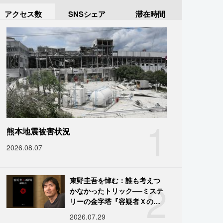
アクセス数
SNSシェア
滞在時間
1
熊本地震被害状況
2026.08.07
2
東野圭吾を悼む：誰も考えつ
かなかったトリック──ミステ
リーの金字塔『容疑者Ｘの献
身』の舞台裏
2026.07.29