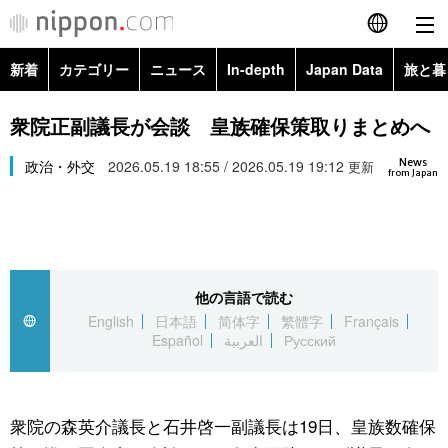
新着
カテゴリー
ニュース
In-depth
Japan Data
旅と暮
English
政治・外交
Topics
衆院正副議長が会談 皇族確保策取りまとめへ
简体字
News
経済・ビジネス
政治・外交
2026.05.19 18:55 / 2026.05.19 19:12
Images
更新
繁體字
from Japan
カテゴリー
国際・海外
People
Français
政治・外交
ニュース
社会
東京
Español
他の言語で読む
経済・ビジネス
トップ
In-depth
文化
お知らせ
English
日本語
简体字
繁體字
Français
العربية
Español
العربية
Русский
国際
アーカイブ
Japan Data
科学・技術
Русский
社会
旅と暮らし
暮らし
衆院の森英介議長と石井啓一副議長は19日、皇族数確保