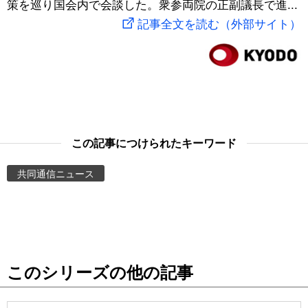
策を巡り国会内で会談した。衆参両院の正副議長で進...
スポーツ・東京2020
文化
動画/Live
記事全文を読む（外部サイト）
科学・技術
Books
暮らし
Cinema
スポーツ・東京2020
Topics
この記事につけられたキーワード
共同通信ニュース
Images
People
東京
このシリーズの他の記事
お知らせ