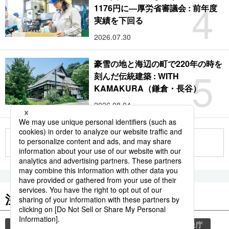
4
1176円に―厚労省審議会 : 前年度
実績を下回る
2026.07.30
豪雪の地と海辺の町で220年の時を
5
刻んだ伝統建築 : WITH
KAMAKURA（鎌倉・長谷）
2026.08.04
もっと見る
注目のキーワード
共同通信ニュース
気象・災害
災害
気象庁