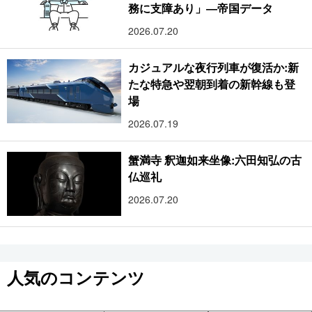
務に支障あり」―帝国データ
2026.07.20
カジュアルな夜行列車が復活か:新
たな特急や翌朝到着の新幹線も登
場
2026.07.19
蟹満寺 釈迦如来坐像:六田知弘の古
仏巡礼
2026.07.20
人気のコンテンツ