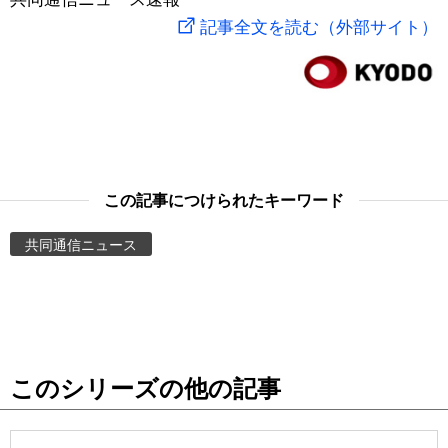
記事全文を読む（外部サイト）
スポーツ・東京2020
文化
動画/Live
科学・技術
Books
暮らし
Cinema
この記事につけられたキーワード
スポーツ・東京2020
Topics
共同通信ニュース
Images
People
東京
このシリーズの他の記事
お知らせ