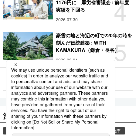
4
1176円に―厚労省審議会 : 前年度
実績を下回る
2026.07.30
豪雪の地と海辺の町で220年の時を
5
刻んだ伝統建築 : WITH
KAMAKURA（鎌倉・長谷）
2026.08.04
もっと見る
注目のキーワード
共同通信ニュース
気象・災害
災害
気象庁