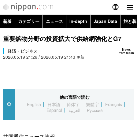
新着
カテゴリー
ニュース
In-depth
Japan Data
旅と暮
English
政治・外交
Topics
重要鉱物分野の投資拡大で供給網強化とG7
简体字
News
経済・ビジネス
経済・ビジネス
Images
繁體字
from Japan
2026.05.19 21:26 / 2026.05.19 21:43
更新
カテゴリー
国際・海外
People
Français
政治・外交
ニュース
社会
東京
Español
経済・ビジネス
トップ
In-depth
他の言語で読む
文化
お知らせ
العربية
English
日本語
简体字
繁體字
Français
Español
العربية
Русский
国際
アーカイブ
Japan Data
科学・技術
Русский
社会
旅と暮らし
暮らし
共同通信ニュース速報