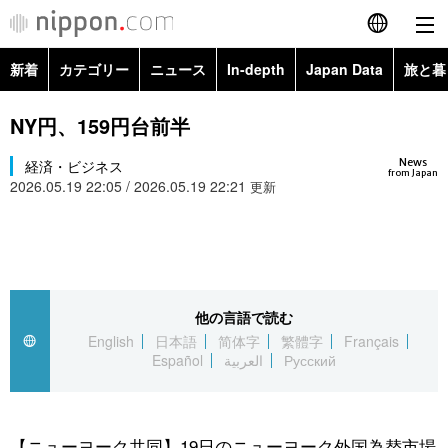
新着
カテゴリー
ニュース
In-depth
Japan Data
旅と暮
English
政治・外交
Topics
NY円、159円台前半
简体字
News
経済・ビジネス
経済・ビジネス
Images
繁體字
from Japan
2026.05.19 22:05 / 2026.05.19 22:21
更新
カテゴリー
国際・海外
People
Français
政治・外交
ニュース
社会
東京
Español
経済・ビジネス
トップ
In-depth
他の言語で読む
文化
お知らせ
العربية
English
日本語
简体字
繁體字
Français
Español
العربية
Русский
国際
アーカイブ
Japan Data
科学・技術
Русский
社会
旅と暮らし
暮らし
【ニューヨーク共同】19日のニューヨーク外国為替市場