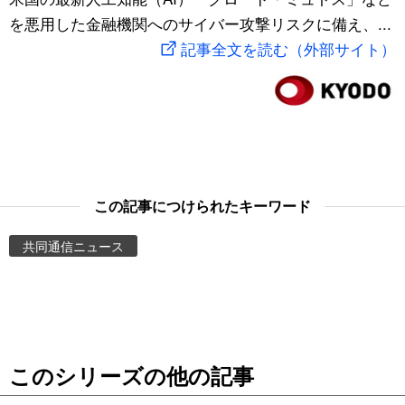
を悪用した金融機関へのサイバー攻撃リスクに備え、...
スポーツ・東京2020
文化
動画/Live
記事全文を読む（外部サイト）
科学・技術
Books
暮らし
Cinema
スポーツ・東京2020
Topics
この記事につけられたキーワード
Images
共同通信ニュース
People
東京
このシリーズの他の記事
お知らせ