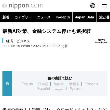
新着
カテゴリー
ニュース
In-depth
Japan Data
旅と暮
English
政治・外交
Topics
最新AI対策、金融システム停止も選択肢
简体字
News
経済・ビジネス
経済・ビジネス
Images
繁體字
from Japan
2026.05.19 22:08 / 2026.05.19 22:25
更新
カテゴリー
国際・海外
People
Français
政治・外交
ニュース
社会
東京
Español
経済・ビジネス
トップ
In-depth
他の言語で読む
文化
お知らせ
العربية
English
日本語
简体字
繁體字
Français
Español
العربية
Русский
国際
アーカイブ
Japan Data
科学・技術
Русский
社会
旅と暮らし
暮らし
米国の最新人工知能（AI）「クロード・ミュトス」など