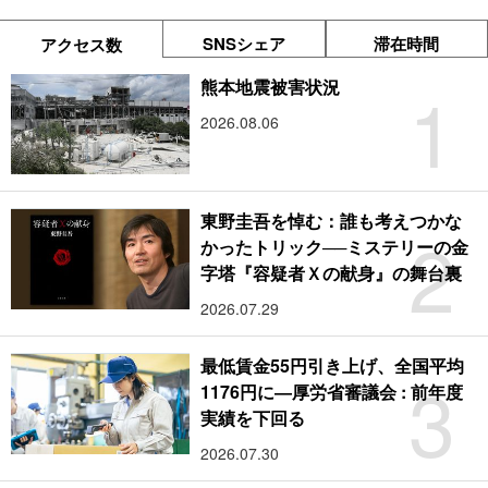
SNSシェア
滞在時間
アクセス数
1
熊本地震被害状況
2026.08.06
東野圭吾を悼む：誰も考えつかな
2
かったトリック──ミステリーの金
字塔『容疑者Ｘの献身』の舞台裏
2026.07.29
最低賃金55円引き上げ、全国平均
3
1176円に―厚労省審議会 : 前年度
実績を下回る
2026.07.30