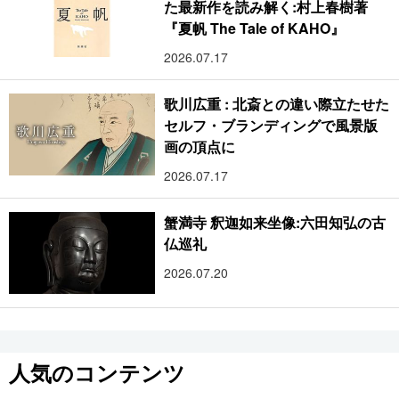
た最新作を読み解く:村上春樹著
『夏帆 The Tale of KAHO』
2026.07.17
歌川広重 : 北斎との違い際立たせた
セルフ・ブランディングで風景版
画の頂点に
2026.07.17
蟹満寺 釈迦如来坐像:六田知弘の古
仏巡礼
2026.07.20
人気のコンテンツ