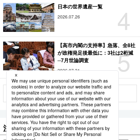
4
日本の世界遺産一覧
2026.07.26
【高市内閣の支持率】急落、全8社
5
が政権発足後最低に：3社は2桁減
─7月世論調査
2026.07.31
もっと見る
注目のキーワード