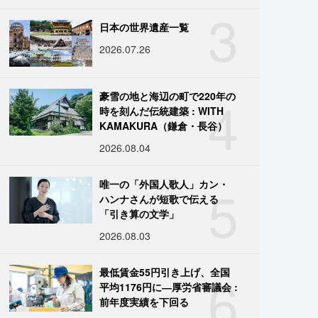
3
日本の世界遺産一覧
2026.07.26
4
豪雪の地と海辺の町で220年の
時を刻んだ伝統建築 : WITH
KAMAKURA（鎌倉・長谷）
2026.08.04
5
唯一の「外国人歌人」カン・
ハンナさんが短歌で伝える
「引き算の文学」
2026.08.03
6
最低賃金55円引き上げ、全国
平均1176円に―厚労省審議会 :
前年度実績を下回る