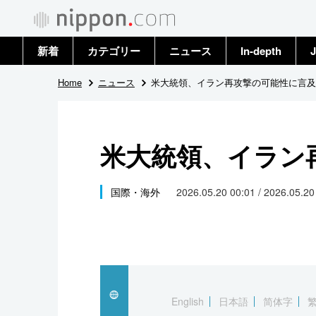
新着
カテゴリー
ニュース
In-depth
J
政治・外交
トップ
Home
ニュース
米大統領、イラン再攻撃の可能性に言及
経済・ビジネス
アーカイブ
米大統領、イラン
国際
社会
国際・海外
2026.05.20 00:01 / 2026.05.2
文化
科学・技術
暮らし
English
日本語
简体字