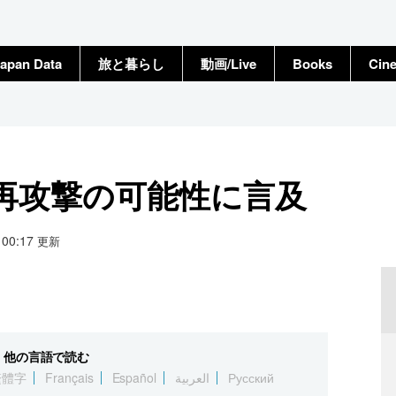
apan Data
旅と暮らし
動画/Live
Books
Cin
再攻撃の可能性に言及
0 00:17
更新
他の言語で読む
繁體字
Français
Español
العربية
Русский