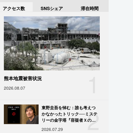
アクセス数
SNSシェア
滞在時間
1
熊本地震被害状況
2026.08.07
2
東野圭吾を悼む：誰も考えつ
かなかったトリック──ミステ
リーの金字塔『容疑者Ｘの献
身』の舞台裏
2026.07.29