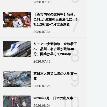
2026.07.30
7
【高市内閣の支持率】急落、
全8社が政権発足後最低に：3
社は2桁減─7月世論調査
2026.07.31
8
リニア中央新幹線、全線着工
へ 品川～名古屋が最速40
分、開業は早くて2036年
2026.07.16
9
東日本大震災以降の大地震一
覧
2026.07.28
10
2026年7月 日本の出来事
2026.08.01