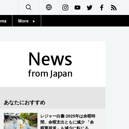
ema
More
English
Topics
简体字
Images
News
繁體字
People
Français
from Japan
東京
Español
お知らせ
العربية
あなたにおすすめ
Русский
レジャー白書:2025年は余暇時
間、余暇支出ともに減少 「余
暇重視派」も減少に転じる