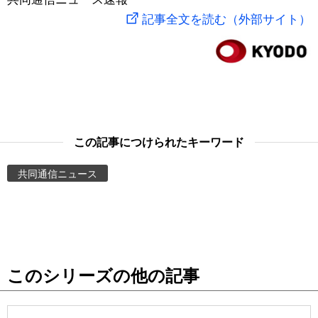
記事全文を読む（外部サイト）
スポーツ・東京2020
文化
動画/Live
科学・技術
Books
暮らし
Cinema
この記事につけられたキーワード
スポーツ・東京2020
Topics
共同通信ニュース
Images
People
東京
このシリーズの他の記事
お知らせ