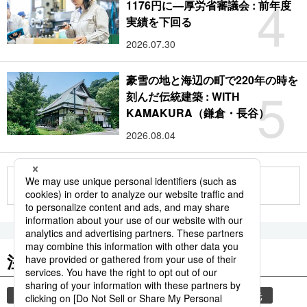
4
1176円に―厚労省審議会 : 前年度
実績を下回る
2026.07.30
豪雪の地と海辺の町で220年の時を
5
刻んだ伝統建築 : WITH
KAMAKURA（鎌倉・長谷）
2026.08.04
もっと見る
注目のキーワード
共同通信ニュース
気象・災害
災害
観光