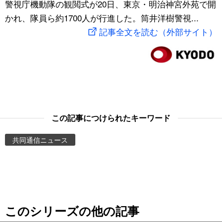
警視庁機動隊の観閲式が20日、東京・明治神宮外苑で開
スポーツ・東京2020
文化
動画/Live
かれ、隊員ら約1700人が行進した。筒井洋樹警視...
記事全文を読む（外部サイト）
科学・技術
Books
暮らし
Cinema
スポーツ・東京2020
Topics
この記事につけられたキーワード
Images
共同通信ニュース
People
東京
このシリーズの他の記事
お知らせ