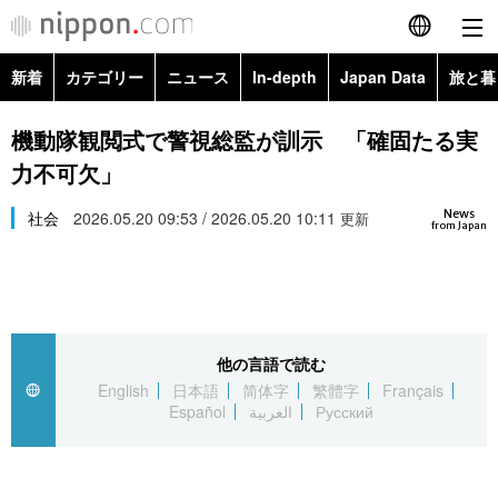
新着
カテゴリー
ニュース
In-depth
Japan Data
旅と暮
English
政治・外交
Topics
機動隊観閲式で警視総監が訓示 「確固たる実
简体字
力不可欠」
経済・ビジネス
Images
繁體字
カテゴリー
News
社会
2026.05.20 09:53 / 2026.05.20 10:11
更新
from Japan
国際・海外
People
Français
政治・外交
ニュース
社会
東京
Español
経済・ビジネス
トップ
In-depth
文化
お知らせ
العربية
他の言語で読む
English
日本語
简体字
繁體字
Français
国際
アーカイブ
Japan Data
科学・技術
Español
العربية
Русский
Русский
社会
旅と暮らし
暮らし