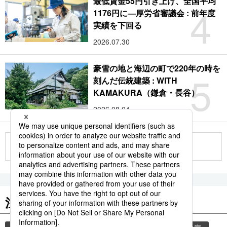
最低賃金55円引き上げ、全国平均
4
1176円に―厚労省審議会 : 前年度
実績を下回る
2026.07.30
豪雪の地と海辺の町で220年の時を
5
刻んだ伝統建築 : WITH
KAMAKURA（鎌倉・長谷）
2026.08.04
もっと見る
注目のキーワード