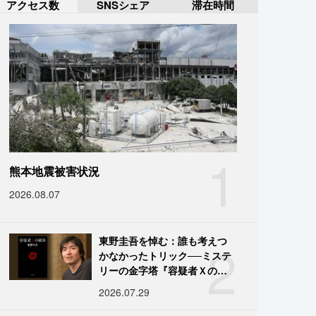
アクセス数
SNSシェア
滞在時間
1
熊本地震被害状況
2026.08.07
2
東野圭吾を悼む：誰も考えつ
かなかったトリック──ミステ
リーの金字塔『容疑者Ｘの献
身』の舞台裏
2026.07.29