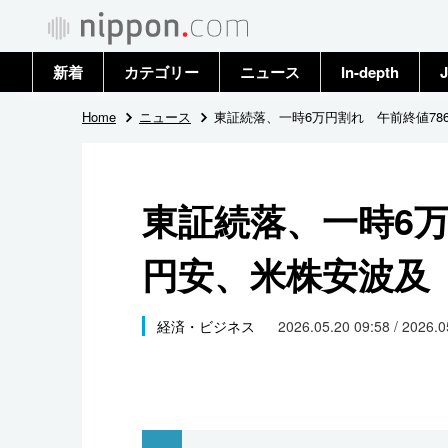
新着
カテゴリー
ニュース
In-depth
J
政治・外交
トップ
Home
ニュース
東証続落、一時6万円割れ 午前終値78
経済・ビジネス
アーカイブ
東証続落、一時6万
国際
円安、米株安波及
社会
文化
経済・ビジネス
2026.05.20 09:58 / 2026.
科学・技術
暮らし