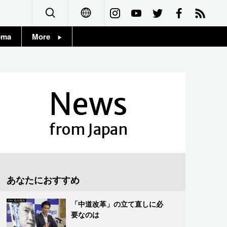
ema
More
English
Topics
简体字
Images
News
繁體字
People
Français
from Japan
東京
Español
お知らせ
العربية
あなたにおすすめ
Русский
「中道改革」の立て直しに必
要なのは