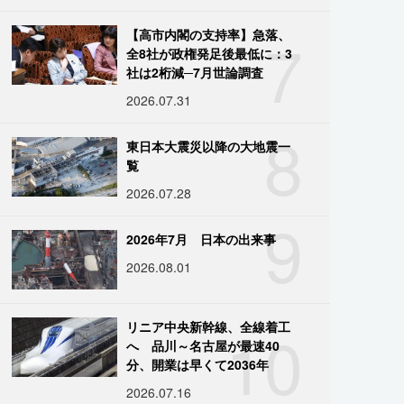
7
【高市内閣の支持率】急落、
全8社が政権発足後最低に：3
社は2桁減─7月世論調査
2026.07.31
8
東日本大震災以降の大地震一
覧
2026.07.28
9
2026年7月 日本の出来事
2026.08.01
10
リニア中央新幹線、全線着工
へ 品川～名古屋が最速40
分、開業は早くて2036年
2026.07.16