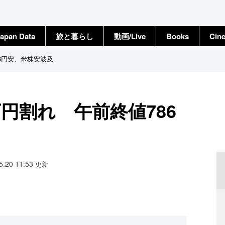
apan Data
旅と暮らし
動画/Live
Books
Cin
6円安、米株安波及
円割れ 午前終値786
05.20 11:53
更新