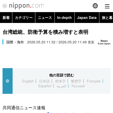
新着
カテゴリー
ニュース
In-depth
Japan Data
旅と暮
English
政治・外交
Topics
台湾総統、防衛予算を積み増すと表明
简体字
News
経済・ビジネス
国際・海外
2026.05.20 11:32 / 2026.05.20 11:49
Images
更新
繁體字
from Japan
カテゴリー
国際・海外
People
Français
政治・外交
ニュース
社会
東京
Español
他の言語で読む
経済・ビジネス
トップ
In-depth
文化
お知らせ
English
日本語
简体字
繁體字
Français
العربية
Español
العربية
Русский
国際
アーカイブ
Japan Data
科学・技術
Русский
社会
旅と暮らし
暮らし
共同通信ニュース速報