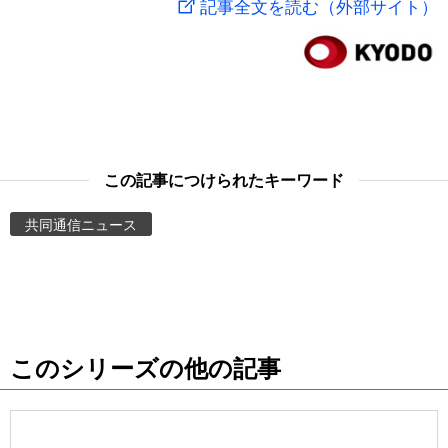
記事全文を読む（外部サイト）
スポーツ・東京2020
文化
動画/Live
科学・技術
Books
暮らし
Cinema
この記事につけられたキーワード
スポーツ・東京2020
Topics
共同通信ニュース
Images
People
このシリーズの他の記事
東京
お知らせ