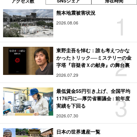
SNSシェア
滞在時間
アクセス数
1
熊本地震被害状況
2026.08.06
東野圭吾を悼む：誰も考えつかな
2
かったトリック──ミステリーの金
字塔『容疑者Ｘの献身』の舞台裏
2026.07.29
最低賃金55円引き上げ、全国平均
3
1176円に―厚労省審議会 : 前年度
実績を下回る
2026.07.30
日本の世界遺産一覧