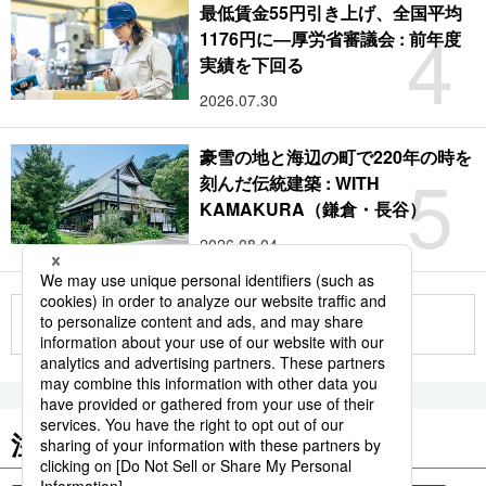
最低賃金55円引き上げ、全国平均
4
1176円に―厚労省審議会 : 前年度
実績を下回る
2026.07.30
豪雪の地と海辺の町で220年の時を
5
刻んだ伝統建築 : WITH
KAMAKURA（鎌倉・長谷）
2026.08.04
もっと見る
注目のキーワード