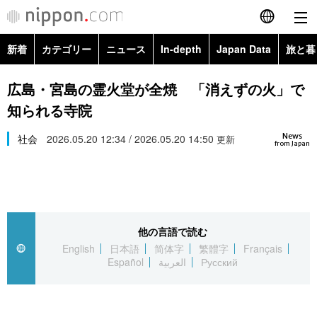
新着
カテゴリー
ニュース
In-depth
Japan Data
旅と暮
English
政治・外交
Topics
広島・宮島の霊火堂が全焼 「消えずの火」で
简体字
知られる寺院
経済・ビジネス
Images
繁體字
カテゴリー
News
社会
2026.05.20 12:34 / 2026.05.20 14:50
更新
from Japan
国際・海外
People
Français
政治・外交
ニュース
社会
東京
Español
経済・ビジネス
トップ
In-depth
文化
お知らせ
العربية
他の言語で読む
English
日本語
简体字
繁體字
Français
国際
アーカイブ
Japan Data
科学・技術
Español
العربية
Русский
Русский
社会
旅と暮らし
暮らし