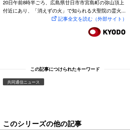
20日午前8時半ごろ、広島県廿日市市宮島町の弥山頂上
スポーツ・東京2020
文化
動画/Live
付近にあり、「消えずの火」で知られる大聖院の霊火...
記事全文を読む（外部サイト）
科学・技術
Books
暮らし
Cinema
スポーツ・東京2020
Topics
この記事につけられたキーワード
Images
共同通信ニュース
People
東京
このシリーズの他の記事
お知らせ