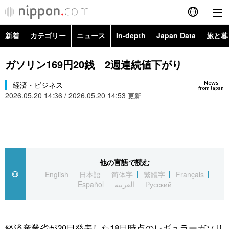
新着
カテゴリー
ニュース
In-depth
Japan Data
旅と暮
English
政治・外交
Topics
ガソリン169円20銭 2週連続値下がり
简体字
News
経済・ビジネス
経済・ビジネス
Images
繁體字
from Japan
2026.05.20 14:36 / 2026.05.20 14:53
更新
カテゴリー
国際・海外
People
Français
政治・外交
ニュース
社会
東京
Español
経済・ビジネス
トップ
In-depth
他の言語で読む
文化
お知らせ
العربية
English
日本語
简体字
繁體字
Français
Español
العربية
Русский
国際
アーカイブ
Japan Data
科学・技術
Русский
社会
旅と暮らし
暮らし
経済産業省が20日発表した18日時点のレギュラーガソリ