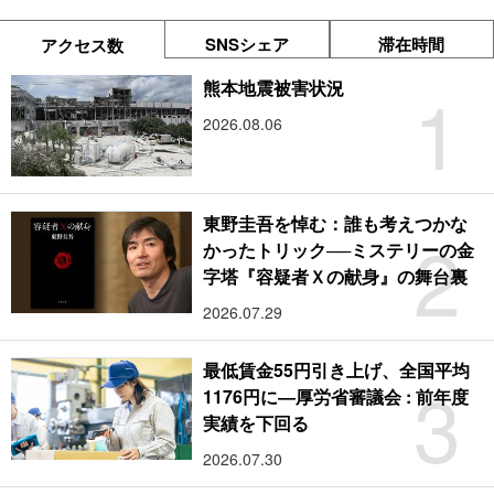
SNSシェア
滞在時間
アクセス数
1
熊本地震被害状況
2026.08.06
東野圭吾を悼む：誰も考えつかな
2
かったトリック──ミステリーの金
字塔『容疑者Ｘの献身』の舞台裏
2026.07.29
最低賃金55円引き上げ、全国平均
3
1176円に―厚労省審議会 : 前年度
実績を下回る
2026.07.30