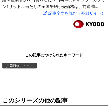
ン1リットル当たりの全国平均小売価格は、前週調...
スポーツ・東京2020
文化
動画/Live
記事全文を読む（外部サイト）
科学・技術
Books
暮らし
Cinema
スポーツ・東京2020
Topics
この記事につけられたキーワード
Images
共同通信ニュース
People
東京
このシリーズの他の記事
お知らせ