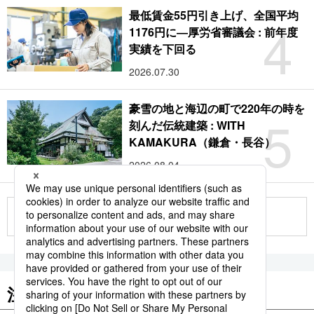
最低賃金55円引き上げ、全国平均
4
1176円に―厚労省審議会 : 前年度
実績を下回る
2026.07.30
豪雪の地と海辺の町で220年の時を
5
刻んだ伝統建築 : WITH
KAMAKURA（鎌倉・長谷）
2026.08.04
もっと見る
注目のキーワード