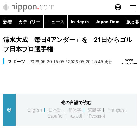
新着
カテゴリー
ニュース
In-depth
Japan Data
旅と暮
English
政治・外交
Topics
清水大成「毎日4アンダー」を 21日からゴル
简体字
フ日本プロ選手権
経済・ビジネス
Images
繁體字
カテゴリー
News
スポーツ
2026.05.20 15:05 / 2026.05.20 15:49
更新
from Japan
国際・海外
People
Français
政治・外交
ニュース
社会
東京
Español
経済・ビジネス
トップ
In-depth
文化
お知らせ
العربية
他の言語で読む
English
日本語
简体字
繁體字
Français
国際
アーカイブ
Japan Data
科学・技術
Español
العربية
Русский
Русский
社会
旅と暮らし
暮らし