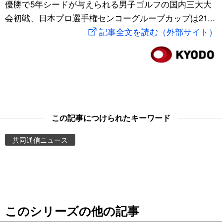
優勝で5年シードが与えられる男子ゴルフの国内三大大
スポーツ・東京2020
文化
動画/Live
会初戦、日本プロ選手権センコーグループカップは21...
記事全文を読む（外部サイト）
科学・技術
Books
暮らし
Cinema
スポーツ・東京2020
Topics
この記事につけられたキーワード
Images
共同通信ニュース
People
東京
このシリーズの他の記事
お知らせ