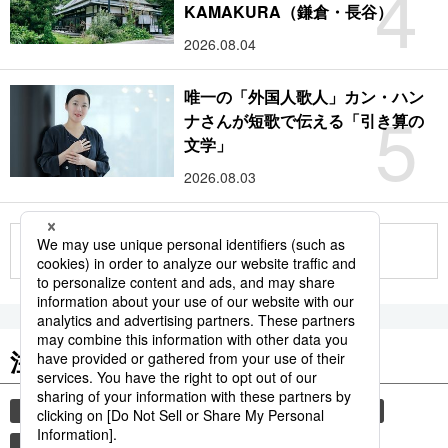
4
KAMAKURA（鎌倉・長谷）
2026.08.04
唯一の「外国人歌人」カン・ハン
5
ナさんが短歌で伝える「引き算の
文学」
2026.08.03
もっと見る
注目のキーワード
共同通信ニュース
観光
気象・災害
旅
新幹線
鉄道
災害
時事通信ニュース