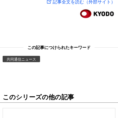
記事全文を読む（外部サイト）
スポーツ・東京2020
文化
動画/Live
科学・技術
Books
暮らし
Cinema
この記事につけられたキーワード
スポーツ・東京2020
Topics
共同通信ニュース
Images
People
このシリーズの他の記事
東京
お知らせ