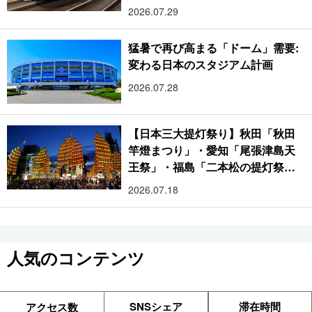
2026.07.29
猛暑で再び高まる「ドーム」需要:
変わる日本のスタジアム計画
2026.07.28
【日本三大提灯祭り】秋田「秋田
竿燈まつり」・愛知「尾張津島天
王祭」・福島「二本松の提灯祭
り」:おびただしい灯火が夜空を照
2026.07.18
らす光の祭典
人気のコンテンツ
SNSシェア
滞在時間
アクセス数