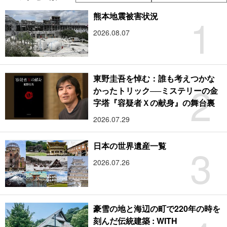
1
熊本地震被害状況
2026.08.07
東野圭吾を悼む：誰も考えつかな
2
かったトリック──ミステリーの金
字塔『容疑者Ｘの献身』の舞台裏
2026.07.29
3
日本の世界遺産一覧
2026.07.26
豪雪の地と海辺の町で220年の時を
刻んだ伝統建築 : WITH