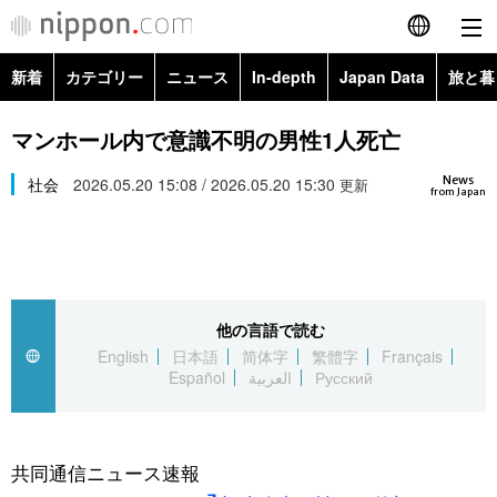
新着
カテゴリー
ニュース
In-depth
Japan Data
旅と暮
English
政治・外交
Topics
マンホール内で意識不明の男性1人死亡
简体字
News
経済・ビジネス
社会
2026.05.20 15:08 / 2026.05.20 15:30
Images
更新
繁體字
from Japan
カテゴリー
国際・海外
People
Français
政治・外交
ニュース
社会
東京
Español
他の言語で読む
経済・ビジネス
トップ
In-depth
文化
お知らせ
English
日本語
简体字
繁體字
Français
العربية
Español
العربية
Русский
国際
アーカイブ
Japan Data
科学・技術
Русский
社会
旅と暮らし
暮らし
共同通信ニュース速報