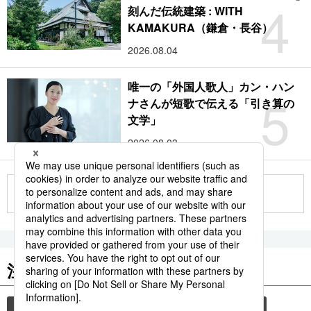
4
刻んだ伝統建築 : WITH
KAMAKURA（鎌倉・長谷）
2026.08.04
唯一の「外国人歌人」カン・ハン
5
ナさんが短歌で伝える「引き算の
文学」
2026.08.03
もっと見る
注目のキーワード
共同通信ニュース
和食
食材
スパイス