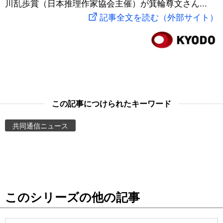
川乱歩賞（日本推理作家協会主催）が箕輪尊文さん...
スポーツ・東京2020
文化
動画/Live
記事全文を読む（外部サイト）
科学・技術
Books
暮らし
Cinema
スポーツ・東京2020
Topics
この記事につけられたキーワード
共同通信ニュース
Images
People
東京
このシリーズの他の記事
お知らせ