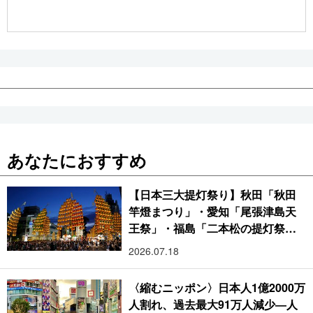
公式SNS
あなたにおすすめ
【日本三大提灯祭り】秋田「秋田
竿燈まつり」・愛知「尾張津島天
王祭」・福島「二本松の提灯祭
り」:おびただしい灯火が夜空を照
2026.07.18
らす光の祭典
〈縮むニッポン〉日本人1億2000万
人割れ、過去最大91万人減少―人