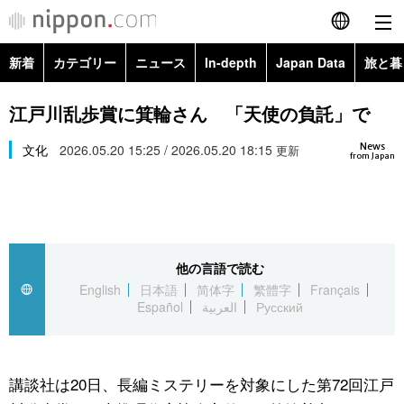
新着
カテゴリー
ニュース
In-depth
Japan Data
旅と暮
English
政治・外交
Topics
江戸川乱歩賞に箕輪さん 「天使の負託」で
简体字
News
経済・ビジネス
文化
2026.05.20 15:25 / 2026.05.20 18:15
Images
更新
繁體字
from Japan
カテゴリー
国際・海外
People
Français
政治・外交
ニュース
社会
東京
Español
他の言語で読む
経済・ビジネス
トップ
In-depth
文化
お知らせ
English
日本語
简体字
繁體字
Français
العربية
Español
العربية
Русский
国際
アーカイブ
Japan Data
科学・技術
Русский
社会
旅と暮らし
暮らし
講談社は20日、長編ミステリーを対象にした第72回江戸