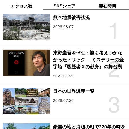
SNSシェア
滞在時間
アクセス数
1
熊本地震被害状況
2026.08.07
東野圭吾を悼む：誰も考えつかな
2
かったトリック──ミステリーの金
字塔『容疑者Ｘの献身』の舞台裏
2026.07.29
3
日本の世界遺産一覧
2026.07.26
豪雪の地と海辺の町で220年の時を