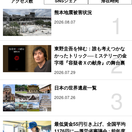
SNSシェア
滞在時間
アクセス数
1
熊本地震被害状況
2026.08.07
東野圭吾を悼む：誰も考えつかな
2
かったトリック──ミステリーの金
字塔『容疑者Ｘの献身』の舞台裏
2026.07.29
3
日本の世界遺産一覧
2026.07.26
最低賃金55円引き上げ、全国平均
1176円に―厚労省審議会 : 前年度