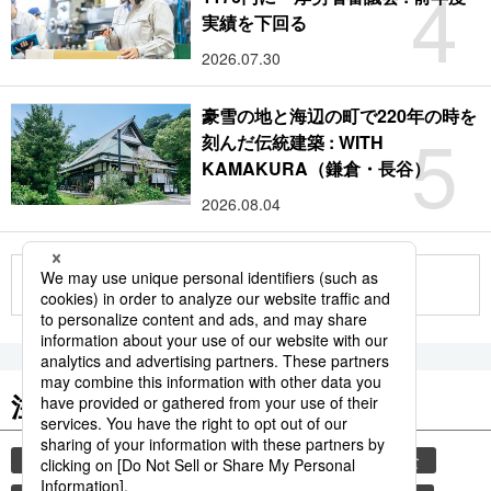
4
実績を下回る
2026.07.30
豪雪の地と海辺の町で220年の時を
5
刻んだ伝統建築 : WITH
KAMAKURA（鎌倉・長谷）
2026.08.04
もっと見る
注目のキーワード
共同通信ニュース
気象・災害
災害
和食