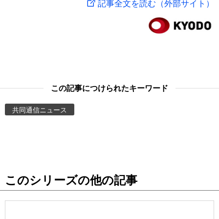
記事全文を読む（外部サイト）
スポーツ・東京2020
文化
動画/Live
科学・技術
Books
暮らし
Cinema
この記事につけられたキーワード
スポーツ・東京2020
Topics
共同通信ニュース
Images
People
このシリーズの他の記事
東京
お知らせ