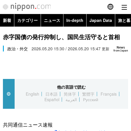
新着
カテゴリー
ニュース
In-depth
Japan Data
旅と暮
English
政治・外交
Topics
赤字国債の発行抑制し、国民生活守ると首相
简体字
News
経済・ビジネス
政治・外交
2026.05.20 15:30 / 2026.05.20 15:47
Images
更新
繁體字
from Japan
カテゴリー
国際・海外
People
Français
政治・外交
ニュース
社会
東京
Español
他の言語で読む
経済・ビジネス
トップ
In-depth
文化
お知らせ
English
日本語
简体字
繁體字
Français
العربية
Español
العربية
Русский
国際
アーカイブ
Japan Data
科学・技術
Русский
社会
旅と暮らし
暮らし
共同通信ニュース速報