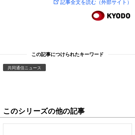
記事全文を読む（外部サイト）
スポーツ・東京2020
文化
動画/Live
科学・技術
Books
暮らし
Cinema
この記事につけられたキーワード
スポーツ・東京2020
Topics
共同通信ニュース
Images
People
このシリーズの他の記事
東京
お知らせ