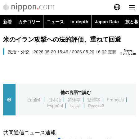
新着
カテゴリー
ニュース
In-depth
Japan Data
旅と暮
English
政治・外交
Topics
米のイラン攻撃への法的評価、重ねて回避
简体字
News
経済・ビジネス
政治・外交
2026.05.20 15:46 / 2026.05.20 16:02
Images
更新
繁體字
from Japan
カテゴリー
国際・海外
People
Français
政治・外交
ニュース
社会
東京
Español
他の言語で読む
経済・ビジネス
トップ
In-depth
文化
お知らせ
English
日本語
简体字
繁體字
Français
العربية
Español
العربية
Русский
国際
アーカイブ
Japan Data
科学・技術
Русский
社会
旅と暮らし
暮らし
共同通信ニュース速報