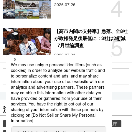
4
2026.07.26
【高市内閣の支持率】急落、全8社
5
が政権発足後最低に：3社は2桁減
─7月世論調査
2026.07.31
もっと見る
注目のキーワード
共同通信ニュース
気象・災害
災害
気象庁