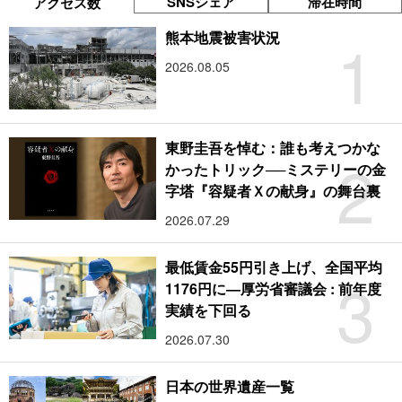
SNSシェア
滞在時間
アクセス数
1
熊本地震被害状況
2026.08.05
東野圭吾を悼む：誰も考えつかな
2
かったトリック──ミステリーの金
字塔『容疑者Ｘの献身』の舞台裏
2026.07.29
最低賃金55円引き上げ、全国平均
3
1176円に―厚労省審議会 : 前年度
実績を下回る
2026.07.30
日本の世界遺産一覧