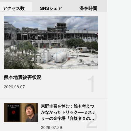
アクセス数
SNSシェア
滞在時間
1
熊本地震被害状況
2026.08.07
2
東野圭吾を悼む：誰も考えつ
かなかったトリック──ミステ
リーの金字塔『容疑者Ｘの献
身』の舞台裏
2026.07.29