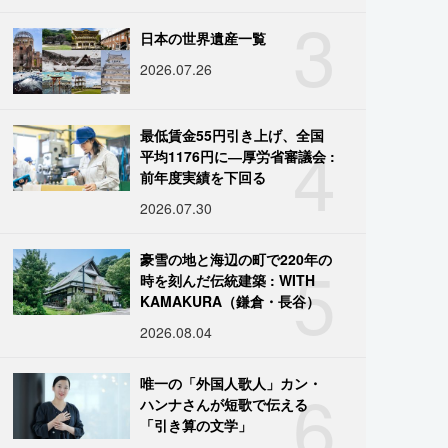
3
日本の世界遺産一覧
2026.07.26
4
最低賃金55円引き上げ、全国
平均1176円に―厚労省審議会 :
前年度実績を下回る
2026.07.30
5
豪雪の地と海辺の町で220年の
時を刻んだ伝統建築 : WITH
KAMAKURA（鎌倉・長谷）
2026.08.04
6
唯一の「外国人歌人」カン・
ハンナさんが短歌で伝える
「引き算の文学」