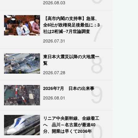
2026.08.03
7
【高市内閣の支持率】急落、
全8社が政権発足後最低に：3
社は2桁減─7月世論調査
2026.07.31
8
東日本大震災以降の大地震一
覧
2026.07.28
9
2026年7月 日本の出来事
2026.08.01
10
リニア中央新幹線、全線着工
へ 品川～名古屋が最速40
分、開業は早くて2036年