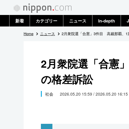
新着
カテゴリー
ニュース
In-depth
J
政治・外交
トップ
Home
ニュース
2月衆院選「合憲」3件目 高裁那覇、1
経済・ビジネス
アーカイブ
2月衆院選「合憲」
国際
の格差訴訟
社会
文化
社会
2026.05.20 15:59 / 2026.05.20 16:15
科学・技術
暮らし