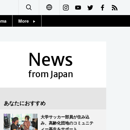
ema
More
English
Topics
简体字
Images
News
繁體字
People
Français
from Japan
東京
Español
お知らせ
العربية
あなたにおすすめ
Русский
大学サッカー部員が住み込
み、高齢化団地のコミュニテ
ィー再生をサポート