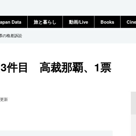
apan Data
旅と暮らし
動画/Live
Books
Cin
票の格差訴訟
3件目 高裁那覇、1票
更新