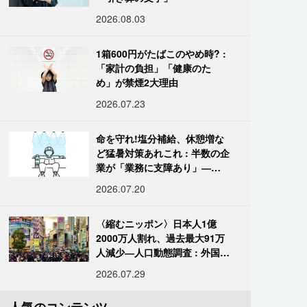
2026.08.03
1箱600円がたばこのやめ時? :
「家計の負担」「健康のた
め」が禁煙2大理由
2026.07.23
命を守れ!塩分補給、休憩増な
ど猛暑対策あれこれ : 半数の企
業が「業務に支障あり」―帝
国データ
2026.07.20
〈縮むニッポン〉日本人1億
2000万人割れ、過去最大91万
人減少―人口動態調査 : 外国人
は400万人突破
2026.07.29