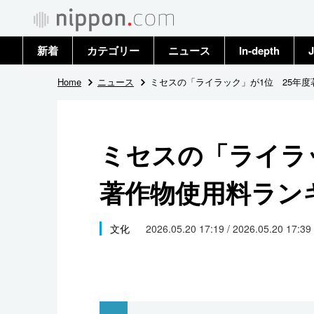
新着
カテゴリー
ニュース
In-depth
J
政治・外交
トップ
Home
ニュース
ミセスの「ライラック」が1位 25年
経済・ビジネス
アーカイブ
ミセスの「ライラッ
国際
著作物使用料ラン
社会
文化
文化
2026.05.20 17:19 / 2026.05.20 17:39
科学・技術
暮らし