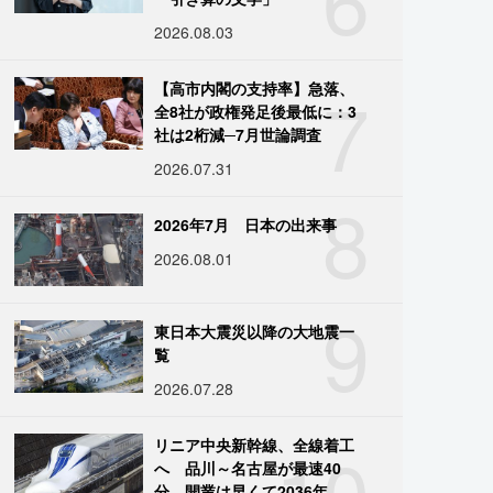
2026.08.03
7
【高市内閣の支持率】急落、
全8社が政権発足後最低に：3
社は2桁減─7月世論調査
2026.07.31
8
2026年7月 日本の出来事
2026.08.01
9
東日本大震災以降の大地震一
覧
2026.07.28
10
リニア中央新幹線、全線着工
へ 品川～名古屋が最速40
分、開業は早くて2036年