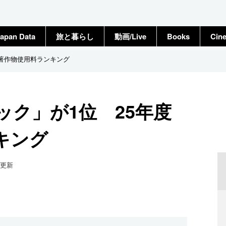
apan Data
旅と暮らし
動画/Live
Books
Cin
度著作物使用料ランキング
ク」が1位 25年度
キング
更新