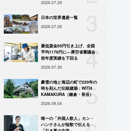
2026.07.29
3
日本の世界遺産一覧
2026.07.26
4
最低賃金55円引き上げ、全国
平均1176円に―厚労省審議会 :
前年度実績を下回る
2026.07.30
5
豪雪の地と海辺の町で220年の
時を刻んだ伝統建築 : WITH
KAMAKURA（鎌倉・長谷）
2026.08.04
6
唯一の「外国人歌人」カン・
ハンナさんが短歌で伝える
「引き算の文学」