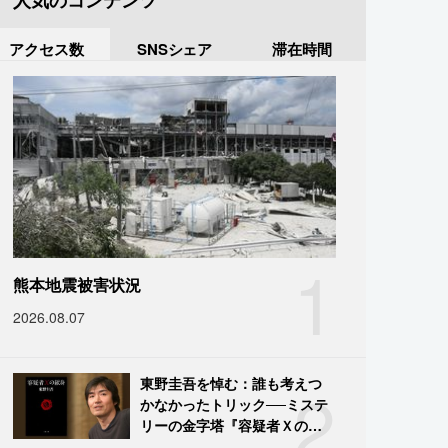
人気のコンテンツ
アクセス数
SNSシェア
滞在時間
1
熊本地震被害状況
2026.08.07
2
東野圭吾を悼む：誰も考えつ
かなかったトリック──ミステ
リーの金字塔『容疑者Ｘの献
身』の舞台裏