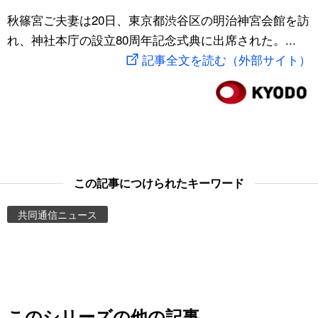
スポーツ・東京2020
秋篠宮ご夫妻は20日、東京都渋谷区の明治神宮会館を訪
文化
動画/Live
れ、神社本庁の設立80周年記念式典に出席された。...
記事全文を読む（外部サイト）
科学・技術
Books
暮らし
Cinema
スポーツ・東京2020
Topics
Images
この記事につけられたキーワード
共同通信ニュース
People
東京
お知らせ
このシリーズの他の記事