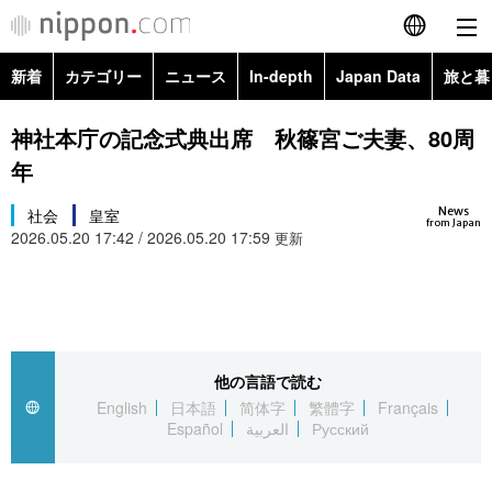
新着
カテゴリー
ニュース
In-depth
Japan Data
旅と暮
English
政治・外交
Topics
神社本庁の記念式典出席 秋篠宮ご夫妻、80周
简体字
年
経済・ビジネス
Images
繁體字
カテゴリー
News
社会
皇室
from Japan
2026.05.20 17:42 / 2026.05.20 17:59
国際・海外
更新
People
Français
政治・外交
ニュース
社会
東京
Español
経済・ビジネス
トップ
In-depth
文化
お知らせ
العربية
他の言語で読む
国際
アーカイブ
Japan Data
科学・技術
English
日本語
简体字
繁體字
Français
Русский
Español
العربية
Русский
社会
旅と暮らし
暮らし