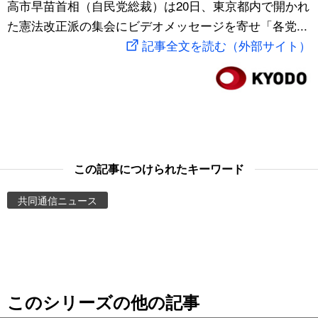
高市早苗首相（自民党総裁）は20日、東京都内で開かれ
スポーツ・東京2020
文化
動画/Live
た憲法改正派の集会にビデオメッセージを寄せ「各党...
記事全文を読む（外部サイト）
科学・技術
Books
暮らし
Cinema
スポーツ・東京2020
Topics
この記事につけられたキーワード
Images
共同通信ニュース
People
東京
このシリーズの他の記事
お知らせ