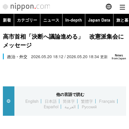
新着
カテゴリー
ニュース
In-depth
Japan Data
旅と暮
English
政治・外交
Topics
高市首相「決断へ議論進める」 改憲派集会に
简体字
メッセージ
経済・ビジネス
Images
繁體字
カテゴリー
News
政治・外交
2026.05.20 18:12 / 2026.05.20 18:34
更新
from Japan
国際・海外
People
Français
政治・外交
ニュース
社会
東京
Español
経済・ビジネス
トップ
In-depth
文化
お知らせ
العربية
他の言語で読む
English
日本語
简体字
繁體字
Français
国際
アーカイブ
Japan Data
科学・技術
Español
العربية
Русский
Русский
社会
旅と暮らし
暮らし