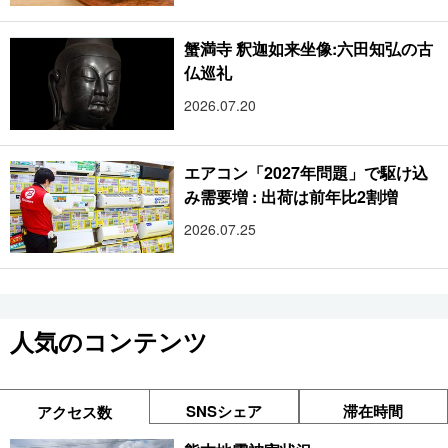
蟹満寺 釈迦如来坐像:六田知弘の古
仏巡礼
2026.07.20
エアコン「2027年問題」で駆け込
み需要増 : 出荷は前年比2割増
2026.07.25
人気のコンテンツ
SNSシェア
滞在時間
アクセス数