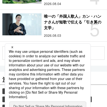
2026.08.04
唯一の「外国人歌人」カン・ハン
5
ナさんが短歌で伝える「引き算の
文学」
2026.08.03
もっと見る
注目のキーワード
共同通信ニュース
国民栄誉賞
イチロー
サッカー
長嶋茂雄
羽生結弦
大谷翔平