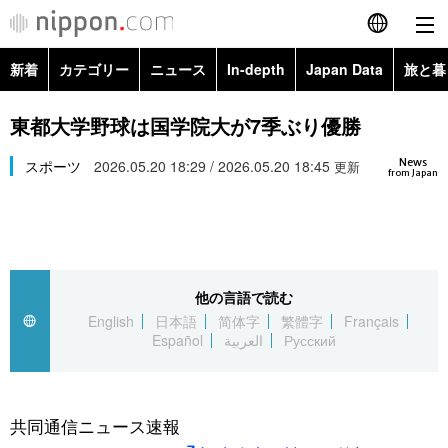
新着
カテゴリー
ニュース
In-depth
Japan Data
旅と暮
English
政治・外交
Topics
東都大学野球は国学院大が7季ぶり優勝
简体字
News
経済・ビジネス
スポーツ
2026.05.20 18:29 / 2026.05.20 18:45
Images
更新
繁體字
from Japan
カテゴリー
国際・海外
People
Français
政治・外交
ニュース
社会
東京
Español
他の言語で読む
経済・ビジネス
トップ
In-depth
文化
お知らせ
English
日本語
简体字
繁體字
Français
العربية
Español
العربية
Русский
国際
アーカイブ
Japan Data
科学・技術
Русский
社会
旅と暮らし
暮らし
共同通信ニュース速報