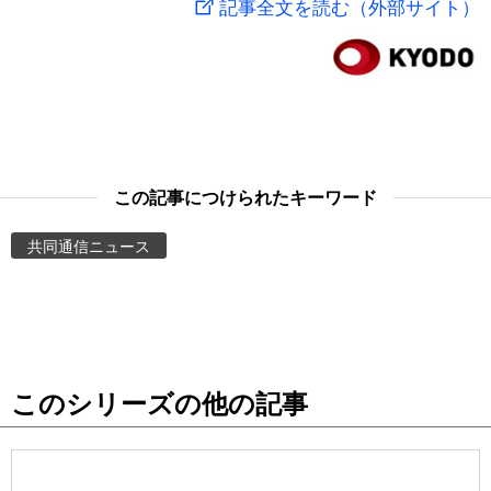
記事全文を読む（外部サイト）
スポーツ・東京2020
文化
動画/Live
科学・技術
Books
暮らし
Cinema
この記事につけられたキーワード
スポーツ・東京2020
Topics
共同通信ニュース
Images
People
このシリーズの他の記事
東京
お知らせ